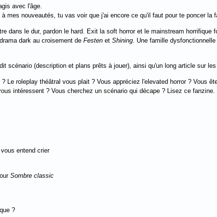
agis avec l'âge.
 à mes nouveautés, tu vas voir que j'ai encore ce qu'il faut pour te poncer la f
re dans le dur, pardon le hard. Exit la soft horror et le mainstream horrifiqu
u drama dark au croisement de
Festen
et
Shining
. Une famille dysfonctionnelle
t scénario (description et plans prêts à jouer), ainsi qu'un long article sur le
? Le roleplay théâtral vous plait ? Vous appréciez l'elevated horror ? Vous ê
ous intéressent ? Vous cherchez un scénario qui décape ? Lisez ce fanzine.
vous entend crier
pour
Sombre classic
ique ?