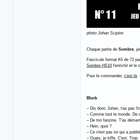
photo Johan Scipion
Chaque partie de
Sombre
, j
Fascicule format A5 de 72 p
Sombre HS10
l'enrichit et le
Pour le commander,
c'est là
.
Blurb
– Dis donc Johan, t'as pas l'i
– Comme tout le monde. De q
– De ton fanzine. T'as démarré
– Hein, quoi ?
– Ce n'est pas toi qui a publ
– Ouais, je kiffe. C'est. Trop.