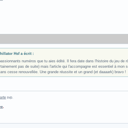
lator Hsf a écrit :
assionnants numéros que tu aies édité. Il fera date dans l'histoire du jeu de r
ertainement pas de suite) mais l'article qui l'accompagne est essentiel à m
sans cesse renouvellée. Une grande réussite et un grand (et daaaark) bravo !
arte
svp.
ee
.