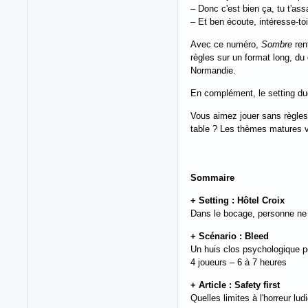
– Donc c'est bien ça, tu t'ass
– Et ben écoute, intéresse-toi
Avec ce numéro,
Sombre
rent
règles sur un format long, d
Normandie.
En complément, le setting dudi
Vous aimez jouer sans règles 
table ? Les thèmes matures v
Sommaire
+ Setting : Hôtel Croix
Dans le bocage, personne ne 
+ Scénario : Bleed
Un huis clos psychologique 
4 joueurs – 6 à 7 heures
+ Article : Safety first
Quelles limites à l'horreur lud