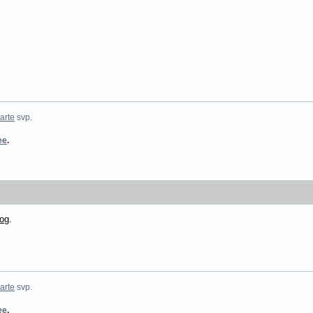
arte
svp.
ee
.
rog
.
arte
svp.
ee
.