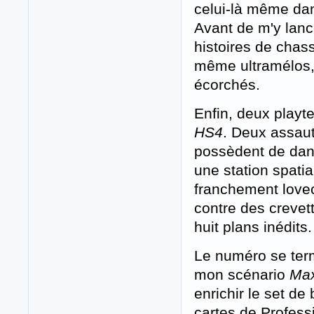
celui-là même da
Avant de m'y lanc
histoires de chas
même ultramélos,
écorchés.
Enfin, deux playt
HS4
. Deux assaut
possèdent de dan
une station spati
franchement lovec
contre des crevet
huit plans inédits.
Le numéro se ter
mon scénario
Ma
enrichir le set d
cartes de Profess