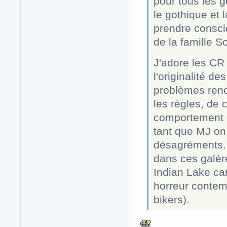
pour tous les g
le gothique et l
prendre conscie
de la famille S
J'adore les CR
l'originalité de
problèmes renco
les règles, de 
comportement de
tant que MJ on 
désagréments. C
dans ces galèr
Indian Lake car
horreur contem
bikers).