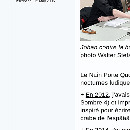
Inscription : 15 May 2006
Johan contre la h
photo Walter Stef
Le Nain Porte Quo
nocturnes ludiques
+
En 2012
, j'avai
Sombre 4) et impro
inspiré pour écri
crabe de l'espâââc
+
En 2014
, j'ai 