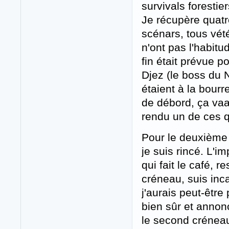
survivals foresti
Je récupère quatr
scénars, tous vét
n'ont pas l'habitu
fin était prévue 
Djez (le boss du N
étaient à la bour
de débord, ça vaaa
rendu un de ces q
Pour le deuxième 
je suis rincé. L'
qui fait le café, 
créneau, suis inca
j'aurais peut-être
bien sûr et annon
le second créneau