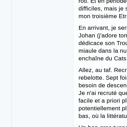
rôti. Et en périod
difficiles, mais je
mon troisième Etr
En arrivant, je se
Johan (j'adore ton
dédicace son Troui
miaule dans la nui
enchaîne du Cats 
Allez, au taf. Rec
rebelotte. Sept fo
besoin de descen
Je n'ai recruté qu
facile et a priori 
potentiellement pl
bas, où la littérat