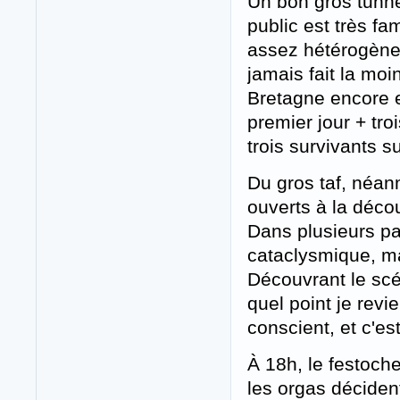
Un bon gros tunn
public est très fa
assez hétérogène.
jamais fait la moi
Bretagne encore e
premier jour + tro
trois survivants su
Du gros taf, néan
ouverts à la décou
Dans plusieurs pa
cataclysmique, m
Découvrant le scé
quel point je revi
conscient, et c'est
À 18h, le festoch
les orgas déciden