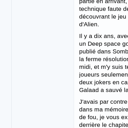
partie en arriva
technique faute de
découvrant le jeu
d'Alien.
Il y a dix ans, av
un Deep space gor
publié dans Sombr
la ferme résoluti
midi, et m'y suis 
joueurs seulement,
deux jokers en cas
Galaad a sauvé l
J'avais par contr
dans ma mémoire. 
de fou, je vous ex
derrière le chapit