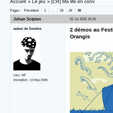
Accueil
»
Le jeu
»
[CR] Ma life en conv
Pages :
Précédent
1
…
28
29
30
Johan Scipion
02 Jul 2025 16:20
auteur de Sombre
2 démos au Festi
Orangis
Lieu : IdF
Inscription : 15 May 2006