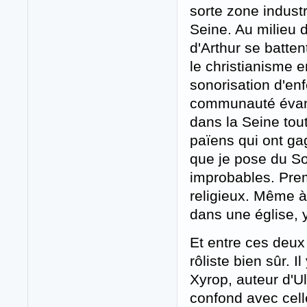
sorte zone indust
Seine. Au milieu 
d'Arthur se batte
le christianisme e
sonorisation d'enf
communauté évang
dans la Seine tout
païens qui ont ga
que je pose du So
improbables. Premi
religieux. Même à
dans une église, y
Et entre ces deu
rôliste bien sûr. I
Xyrop, auteur d'U
confond avec cel