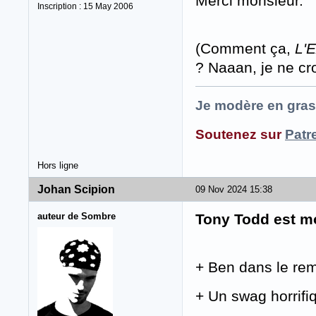
Merci monsieur.
Inscription : 15 May 2006
(Comment ça,
L'E
? Naaan, je ne cr
Je modère en gras
Soutenez sur
Patr
Hors ligne
Johan Scipion
09 Nov 2024 15:38
auteur de Sombre
Tony Todd est m
+ Ben dans le r
+ Un swag horrifi