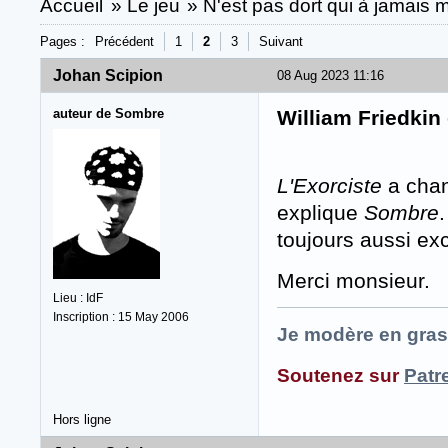
Accueil
»
Le jeu
»
N'est pas dort qui à jamais m
Pages :
Précédent
1
2
3
Suivant
Johan Scipion
08 Aug 2023 11:16
auteur de Sombre
William Friedkin
L'Exorciste
a chang
explique
Sombre
toujours aussi ex
Merci monsieur.
Lieu : IdF
Inscription : 15 May 2006
Je modère en gras
Soutenez sur
Patr
Hors ligne