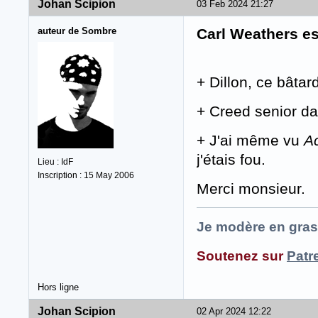
Johan Scipion
03 Feb 2024 21:27
auteur de Sombre
Carl Weathers es
+ Dillon, ce bâta
+ Creed senior d
+ J'ai même vu
A
j'étais fou.
Lieu : IdF
Inscription : 15 May 2006
Merci monsieur.
Je modère en gras
Soutenez sur
Patr
Hors ligne
Johan Scipion
02 Apr 2024 12:22