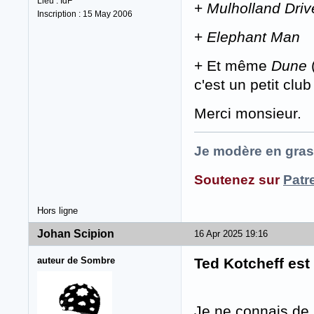
Lieu : IdF
+
Mulholland Driv
Inscription : 15 May 2006
+
Elephant Man
+ Et même
Dune
(
c'est un petit clu
Merci monsieur.
Je modère en gras
Soutenez sur
Patr
Hors ligne
Johan Scipion
16 Apr 2025 19:16
auteur de Sombre
Ted Kotcheff est
Je ne connais de