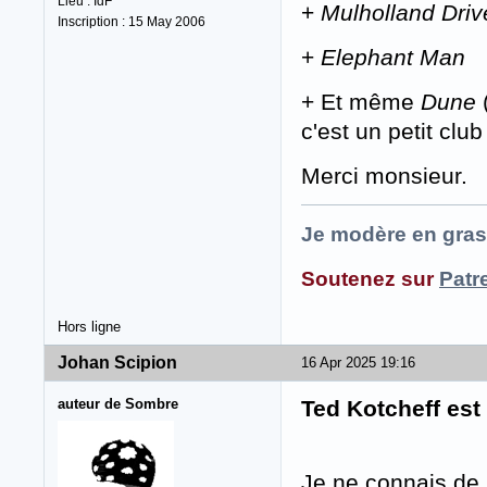
Lieu : IdF
+
Mulholland Driv
Inscription : 15 May 2006
+
Elephant Man
+ Et même
Dune
(
c'est un petit clu
Merci monsieur.
Je modère en gras
Soutenez sur
Patr
Hors ligne
Johan Scipion
16 Apr 2025 19:16
auteur de Sombre
Ted Kotcheff est
Je ne connais de