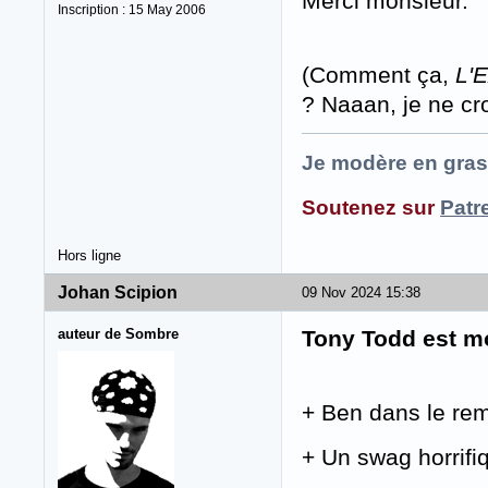
Merci monsieur.
Inscription : 15 May 2006
(Comment ça,
L'E
? Naaan, je ne cr
Je modère en gras
Soutenez sur
Patr
Hors ligne
Johan Scipion
09 Nov 2024 15:38
auteur de Sombre
Tony Todd est m
+ Ben dans le r
+ Un swag horrifi