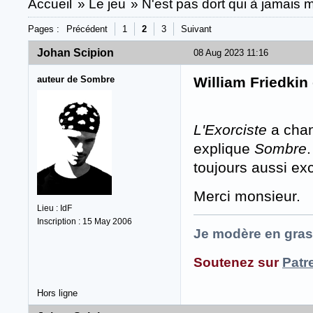
Accueil
»
Le jeu
»
N'est pas dort qui à jamais m
Pages :
Précédent
1
2
3
Suivant
Johan Scipion
08 Aug 2023 11:16
auteur de Sombre
William Friedkin
L'Exorciste
a chang
explique
Sombre
toujours aussi ex
Merci monsieur.
Lieu : IdF
Inscription : 15 May 2006
Je modère en gras
Soutenez sur
Patr
Hors ligne