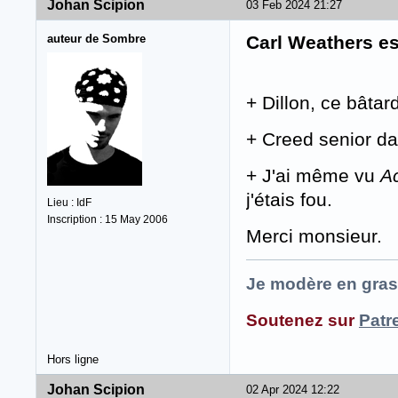
Johan Scipion
03 Feb 2024 21:27
auteur de Sombre
Carl Weathers es
+ Dillon, ce bâta
+ Creed senior d
+ J'ai même vu
A
j'étais fou.
Lieu : IdF
Inscription : 15 May 2006
Merci monsieur.
Je modère en gras
Soutenez sur
Patr
Hors ligne
Johan Scipion
02 Apr 2024 12:22