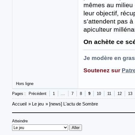
mêmes au milieu d
leur objectif, réc
s’attendent pas à 
apiculteur millénar
On achète ce scén
Je modère en gras
Soutenez sur
Patr
Hors ligne
Pages :
Précédent
1
…
7
8
9
10
11
12
13
Accueil
»
Le jeu
»
[news] L'actu de Sombre
Atteindre