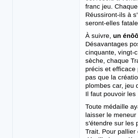
franc jeu. Chaqu
Réussiront-ils à s
seront-elles fatal
À suivre,
un énôôô
Désavantages pos
cinquante, vingt-c
sèche, chaque Trai
précis et efficace
pas que la créat
plombes car, jeu d
Il faut pouvoir les
Toute médaille aya
laisser le meneur
s'étendre sur les 
Trait. Pour pallier