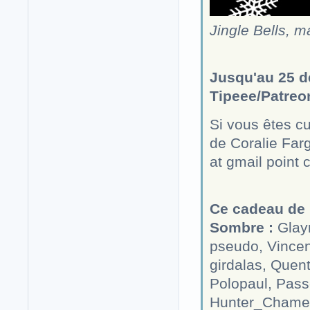
Jingle Bells, m
Jusqu'au 25 d
Tipeee/Patreo
Si vous êtes c
de Coralie Farg
at gmail point
Ce cadeau de 
Sombre :
Glayr
pseudo, Vincent
girdalas, Quen
Polopaul, Pas
Hunter_Chamel