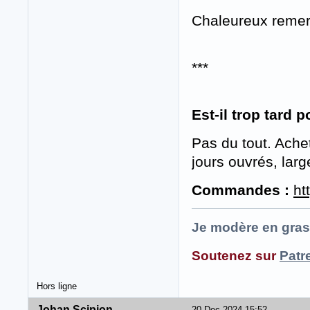
Chaleureux remer
***
Est-il trop tard
Pas du tout. Achet
jours ouvrés, lar
Commandes :
ht
Je modère en gras
Soutenez sur
Patr
Hors ligne
Johan Scipion
20 Dec 2024 15:52