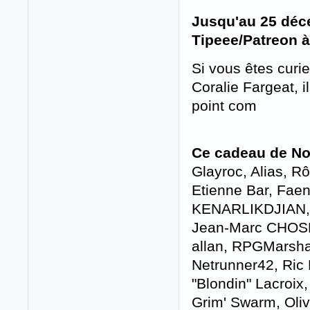
Jusqu'au 25 déc
Tipeee/Patreon 
Si vous êtes curi
Coralie Fargeat, i
point com
Ce cadeau de Noë
Glayroc, Alias, Rô
Etienne Bar, Faeny
KENARLIKDJIAN, O
Jean-Marc CHOSE
allan, RPGMarshal
Netrunner42, Ric 
"Blondin" Lacroix,
Grim' Swarm, Oliv