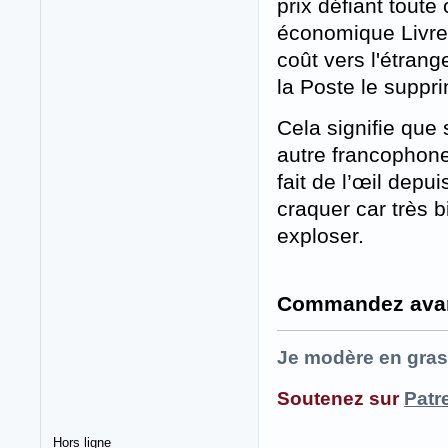
prix défiant toute 
économique Livres
coût vers l'étrang
la Poste le suppr
Cela signifie que
autre francophon
fait de l’œil dep
craquer car très b
exploser.
Commandez avant
Je modère en gras
Soutenez sur
Patr
Hors ligne