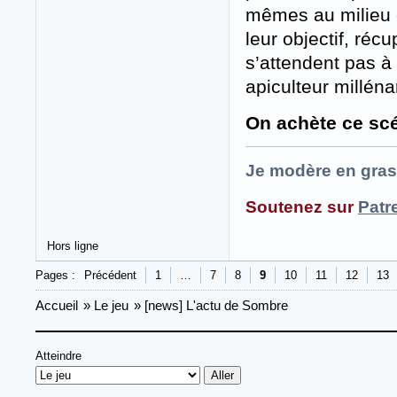
mêmes au milieu d
leur objectif, réc
s’attendent pas à 
apiculteur millénar
On achète ce scén
Je modère en gras
Soutenez sur
Patr
Hors ligne
Pages :
Précédent
1
…
7
8
9
10
11
12
13
Accueil
»
Le jeu
»
[news] L'actu de Sombre
Atteindre