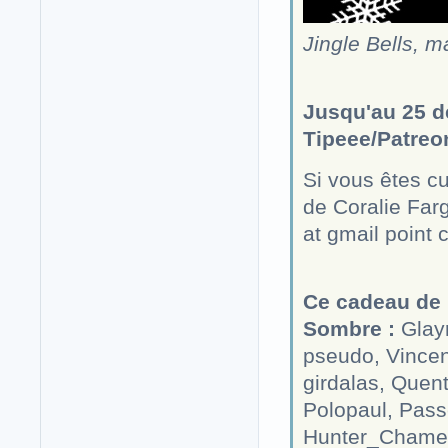
Jingle Bells, m
Jusqu'au 25 d
Tipeee/Patreo
Si vous êtes c
de Coralie Farg
at gmail point
Ce cadeau de 
Sombre :
Glayr
pseudo, Vincent
girdalas, Quen
Polopaul, Pas
Hunter_Chamel