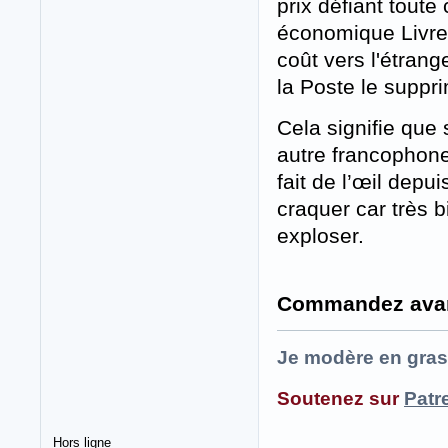
prix défiant toute 
économique Livres
coût vers l'étrang
la Poste le suppr
Cela signifie que
autre francophon
fait de l’œil dep
craquer car très b
exploser.
Commandez avant
Je modère en gras
Soutenez sur
Patr
Hors ligne