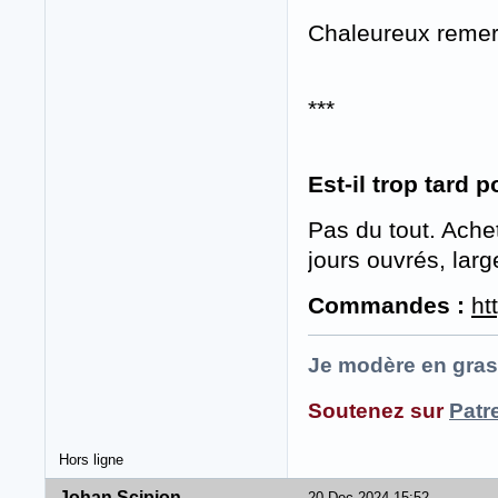
Chaleureux remer
***
Est-il trop tard
Pas du tout. Achet
jours ouvrés, lar
Commandes :
ht
Je modère en gras
Soutenez sur
Patr
Hors ligne
Johan Scipion
20 Dec 2024 15:52