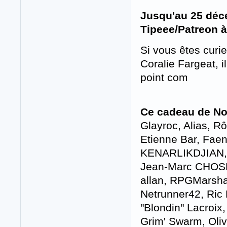
Jusqu'au 25 déc
Tipeee/Patreon 
Si vous êtes curi
Coralie Fargeat, i
point com
Ce cadeau de Noë
Glayroc, Alias, Rô
Etienne Bar, Faeny
KENARLIKDJIAN, O
Jean-Marc CHOSE
allan, RPGMarshal
Netrunner42, Ric 
"Blondin" Lacroix,
Grim' Swarm, Oliv