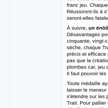
franc jeu. Chaqu
Réussiront-ils à s
seront-elles fatal
À suivre,
un énôôô
Désavantages pos
cinquante, vingt-c
sèche, chaque Trai
précis et efficace
pas que la créat
plombes car, jeu d
Il faut pouvoir les
Toute médaille aya
laisser le meneur
s'étendre sur les 
Trait. Pour pallier