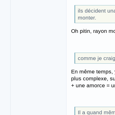
ils décident un
monter.
Oh pitin, rayon m
comme je craign
En même temps, y'
plus complexe, s
+ une amorce = un 
Il a quand mêm