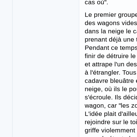
cas où".
Le premier group
des wagons vides e
dans la neige le 
prenant déjà une t
Pendant ce temps
finir de détruire l
et attrape l'un de
à l'étrangler. Tou
cadavre bleuâtre 
neige, où ils le p
s'écroule. Ils déc
wagon, car "les z
L'idée plait d'ail
rejoindre sur le t
griffe violemment