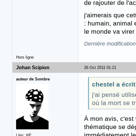
de rajouter de l'ac
j'aimerais que ce
: humain, animal e
le monde va virer
Dernière modification
Hors ligne
Johan Scipion
26 Oct 2011 01:21
auteur de Sombre
chestel a écrit
j'ai pensé util
où la mort se t
À mon avis, c'est
thématique se déga
immédiatement le 
Lieu : IdF