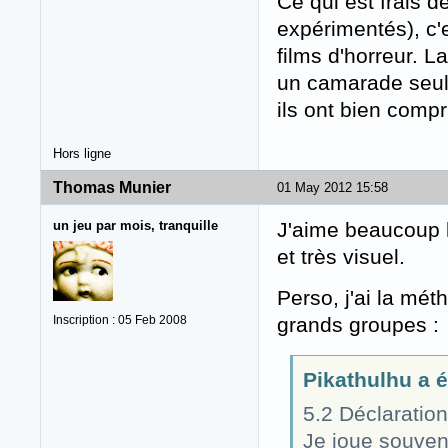
Ce qui est frais d
expérimentés), c'
films d'horreur. L
un camarade seul
ils ont bien compr
Hors ligne
Thomas Munier
01 May 2012 15:58
un jeu par mois, tranquille
J'aime beaucoup le
et très visuel.
Perso, j'ai la mét
Inscription : 05 Feb 2008
grands groupes :
Pikathulhu a éc
5.2 Déclaration
Je joue souvent