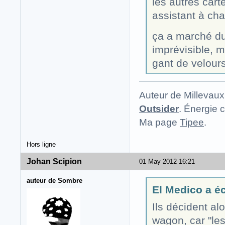
les autres cart
assistant à ch
ça a marché du
imprévisible, 
gant de velours
Auteur de Millevaux
Outsider
. Énergie c
Ma page
Tipee
.
Hors ligne
Johan Scipion
01 May 2012 16:21
auteur de Sombre
El Medico a écr
Ils décident al
wagon, car "les