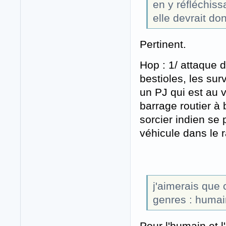
en y réfléchissa
elle devrait don
Pertinent.
Hop : 1/ attaque d
bestioles, les sur
un PJ qui est au 
barrage routier à 
sorcier indien se
véhicule dans le r
j'aimerais que 
genres : humain
Pour l'humain et l