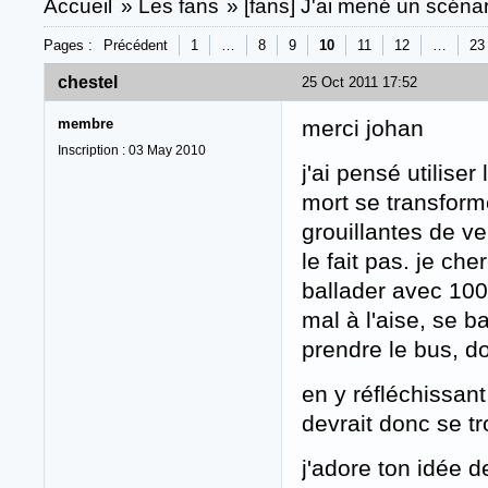
Accueil
»
Les fans
»
[fans] J'ai mené un scénari
Pages :
Précédent
1
…
8
9
10
11
12
…
23
chestel
25 Oct 2011 17:52
membre
merci johan
Inscription : 03 May 2010
j'ai pensé utilise
mort se transform
grouillantes de ve
le fait pas. je ch
ballader avec 100
mal à l'aise, se ba
prendre le bus, d
en y réfléchissant,
devrait donc se tr
j'adore ton idée 