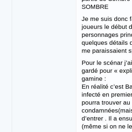
SOMBRE
Je me suis donc f
joueurs le début d
personnages princ
quelques détails d
me paraissaient sy
Pour le scénar j’a
gardé pour « expli
gamine :
En réalité c’est B
infecté en premie
pourra trouver au
condamnées(mais un
d’entrer . Il a en
(même si on ne le