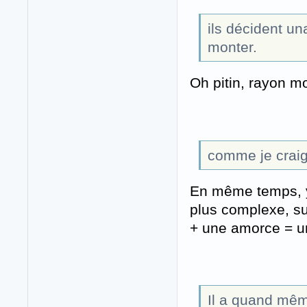
ils décident un
monter.
Oh pitin, rayon m
comme je craign
En même temps, y'
plus complexe, s
+ une amorce = un 
Il a quand mêm