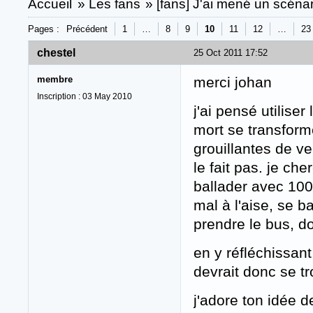
Accueil
»
Les fans
»
[fans] J'ai mené un scénari
Pages :
Précédent
1
…
8
9
10
11
12
…
23
chestel
25 Oct 2011 17:52
membre
merci johan
Inscription : 03 May 2010
j'ai pensé utilise
mort se transform
grouillantes de ve
le fait pas. je ch
ballader avec 100
mal à l'aise, se ba
prendre le bus, d
en y réfléchissant,
devrait donc se tr
j'adore ton idée 