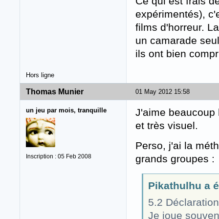
Ce qui est frais d
expérimentés), c'
films d'horreur. L
un camarade seul
ils ont bien compr
Hors ligne
Thomas Munier
01 May 2012 15:58
un jeu par mois, tranquille
J'aime beaucoup le
et très visuel.
Perso, j'ai la mét
Inscription : 05 Feb 2008
grands groupes :
Pikathulhu a éc
5.2 Déclaration
Je joue souvent