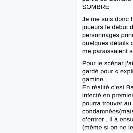
SOMBRE
Je me suis donc f
joueurs le début d
personnages princ
quelques détails d
me paraissaient sy
Pour le scénar j’a
gardé pour « expli
gamine :
En réalité c’est B
infecté en premie
pourra trouver au
condamnées(mais un
d’entrer . Il a en
(même si on ne le