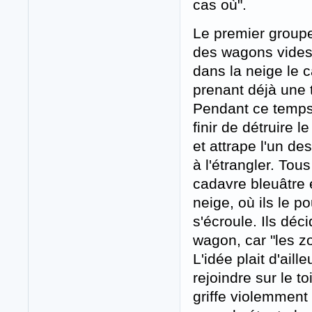
cas où".
Le premier group
des wagons vides e
dans la neige le 
prenant déjà une t
Pendant ce temps
finir de détruire l
et attrape l'un de
à l'étrangler. Tou
cadavre bleuâtre 
neige, où ils le p
s'écroule. Ils déc
wagon, car "les z
L'idée plait d'ail
rejoindre sur le t
griffe violemment