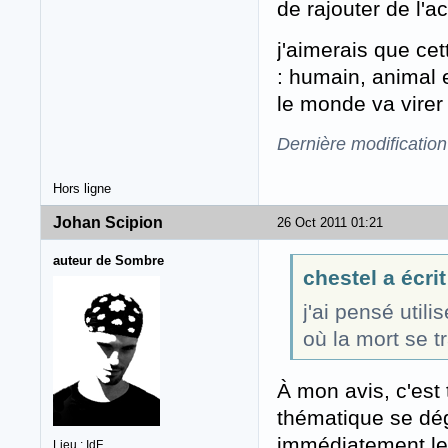
de rajouter de l'ac
j'aimerais que ce
: humain, animal e
le monde va virer
Dernière modification
Hors ligne
Johan Scipion
26 Oct 2011 01:21
auteur de Sombre
chestel a écrit
j'ai pensé util
où la mort se t
À mon avis, c'est
thématique se déga
immédiatement le 
Lieu : IdF