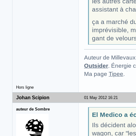
les autres cart
assistant à ch
ça a marché du
imprévisible, 
gant de velours
Auteur de Millevaux
Outsider
. Énergie c
Ma page
Tipee
.
Hors ligne
Johan Scipion
01 May 2012 16:21
auteur de Sombre
El Medico a écr
Ils décident al
wagon, car "les