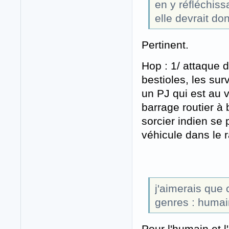
en y réfléchissa
elle devrait don
Pertinent.
Hop : 1/ attaque d
bestioles, les sur
un PJ qui est au 
barrage routier à 
sorcier indien se
véhicule dans le r
j'aimerais que 
genres : humain
Pour l'humain et l