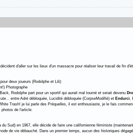
écident d'aller sur les lieux d'un massacre pour réaliser leur travail de fin d'é
our deux joueurs (Rodolphe et Lili):
t!) Photographe
ack, Rodolphe part pour un sportif qui aurait mal tourné et serait devenu
Dr
cute... entre Adré débloquée, Lucidité débloquée (CorpseModifié) et
Endurci
,
White Trash! je lui parle des Préquelles, il est enthousiaste, je le fais commen
 photos de l'article.
 du Sud) en 1967, elle décide de faire une californienne féministe (maintenan
mode de vie débauché. Dans un premier temps, aucun des historiques dégagés 