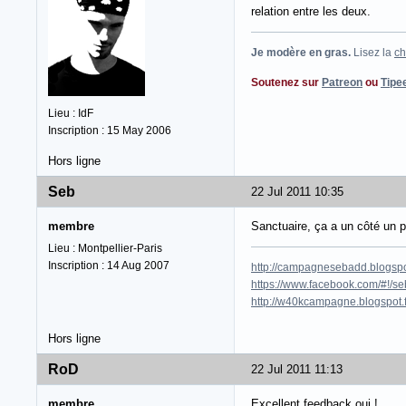
relation entre les deux.
Je modère en gras.
Lisez la
ch
Soutenez sur
Patreon
ou
Tipe
Lieu : IdF
Inscription : 15 May 2006
Hors ligne
Seb
22 Jul 2011 10:35
membre
Sanctuaire, ça a un côté un p
Lieu : Montpellier-Paris
Inscription : 14 Aug 2007
http://campagnesebadd.blogspot
https://www.facebook.com/#!/seb
http://w40kcampagne.blogspot.
Hors ligne
RoD
22 Jul 2011 11:13
membre
Excellent feedback oui !