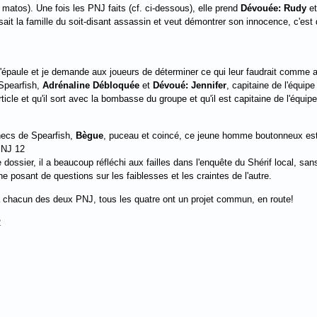
 matos). Une fois les PNJ faits (cf. ci-dessous), elle prend
Dévouée: Rudy
e
it la famille du soit-disant assassin et veut démontrer son innocence, c'est do
'épaule et je demande aux joueurs de déterminer ce qui leur faudrait comme a
 Spearfish,
Adrénaline Débloquée
et
Dévoué: Jennifer
, capitaine de l'équip
rticle et qu'il sort avec la bombasse du groupe et qu'il est capitaine de l'équip
hecs de Spearfish,
Bègue
, puceau et coincé, ce jeune homme boutonneux est l'
J 12
le dossier, il a beaucoup réfléchi aux failles dans l'enquête du Shérif local, s
posant de questions sur les faiblesses et les craintes de l'autre.
chacun des deux PNJ, tous les quatre ont un projet commun, en route!
2