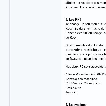
affaires, je n'ai donc pas mon
Au niveau Back, elle connaissa
3. Les PNJ
Je change un peu mon fusil d
Rudy, fils du Shérif facho de
Comme c'est lui qui rédige l'a
de RoD.
Dustin, membre du club d'éc
d'une
Mémoire Eidétique
PN
C'est lui qui a le plus bossé 
de Dwayne, aucun des deux ne 
Nos deux PJ sont associés à 
Allison Réceptionniste PNJ1
Contrôle des Machines
Contrôle des Charognards
Ambidextre
Territoire
4. Le système