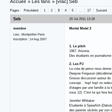
Accueil
»
Les fans
»
[vrac] Seb
Pages :
Précédent
1
2
3
4
5
…
17
Suivant
Seb
20 Jul 2011 13:28
membre
Mortel Motel 2
Lieu : Montpellier-Paris
Inscription : 14 Aug 2007
1. Le pitch
1967, Arizona.
Des étudiants en journalisme d
2. Les PJ
La créa de perso nous donne p
Dwayne Ferguson (décidémen
Grosse discussion autour du B
concept... hop! hop! on redis
d'otages par une famille à la 
sous 12). C'est lui qui fera les
Jennifer Whitaker
Etudiante à Spearfish (Dakota
des parents ulcérés par son 