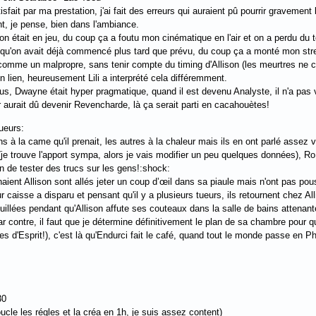
sfait par ma prestation, j'ai fait des erreurs qui auraient pû pourrir gravemen
t, je pense, bien dans l'ambiance.
 qu'on était en jeu, du coup ça a foutu mon cinématique en l'air et on a perdu 
 qu'on avait déjà commencé plus tard que prévu, du coup ça a monté mon stre
et comme un malpropre, sans tenir compte du timing d'Allison (les meurtres ne 
un lien, heureusement Lili a interprété cela différemment.
plus, Dwayne était hyper pragmatique, quand il est devenu Analyste, il n'a pas
r aurait dû devenir Revencharde, là ça serait parti en cacahouètes!
ueurs:
s à la came qu'il prenait, les autres à la chaleur mais ils en ont parlé assez 
(je trouve l'apport sympa, alors je vais modifier un peu quelques données), RoD 
n de tester des trucs sur les gens!:shock:
ient Allison sont allés jeter un coup d’œil dans sa piaule mais n'ont pas pouss
 caisse a disparu et pensant qu'il y a plusieurs tueurs, ils retournent chez Alli
ouillées pendant qu'Allison affute ses couteaux dans la salle de bains attenan
r contre, il faut que je détermine définitivement le plan de sa chambre pour qu
 d'Esprit!), c'est là qu'Endurci fait le café, quand tout le monde passe en
30
cle les régles et la créa en 1h, je suis assez content)