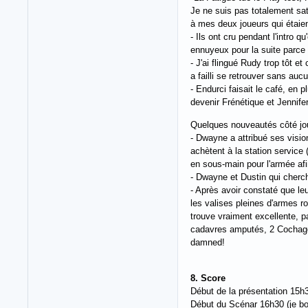
Je ne suis pas totalement sati
à mes deux joueurs qui étaien
- Ils ont cru pendant l'intro
ennuyeux pour la suite parce
- J'ai flingué Rudy trop tôt 
a failli se retrouver sans auc
- Endurci faisait le café, en 
devenir Frénétique et Jennife
Quelques nouveautés côté jo
- Dwayne a attribué ses vision
achètent à la station service 
en sous-main pour l'armée afi
- Dwayne et Dustin qui chercha
- Après avoir constaté que leur
les valises pleines d'armes r
trouve vraiment excellente, pa
cadavres amputés, 2 Cochages
damned!
8. Score
Début de la présentation 15h
Début du Scénar 16h30 (je bou