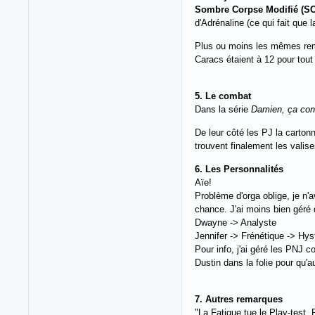
Sombre Corpse Modifié (S
d'Adrénaline (ce qui fait que l
Plus ou moins les mêmes remarq
Caracs étaient à 12 pour tout
5. Le combat
Dans la série
Damien, ça con
De leur côté les PJ la cartonn
trouvent finalement les valise
6. Les Personnalités
Aïe!
Problème d'orga oblige, je n
chance. J'ai moins bien géré q
Dwayne -> Analyste
Jennifer -> Frénétique -> Hys
Pour info, j'ai géré les PNJ 
Dustin dans la folie pour qu'
7. Autres remarques
"La Fatigue tue le Play-test,