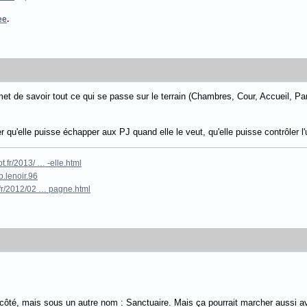
ee
.
met de savoir tout ce qui se passe sur le terrain (Chambres, Cour, Accueil, P
r qu'elle puisse échapper aux PJ quand elle le veut, qu'elle puisse contrôler l
.fr/2013/ … -elle.html
.lenoir.96
fr/2012/02 … pagne.html
ôté, mais sous un autre nom : Sanctuaire. Mais ça pourrait marcher aussi avec