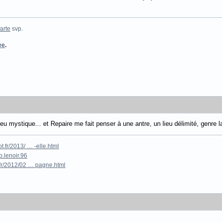
arte
svp.
ee
.
eu mystique... et Repaire me fait penser à une antre, un lieu délimité, genre 
.fr/2013/ … -elle.html
.lenoir.96
fr/2012/02 … pagne.html