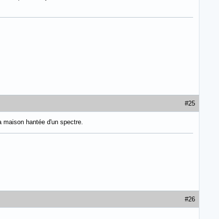
#25
la maison hantée d'un spectre.
#26