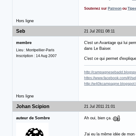
Soutenez sur
Patreon
ou
Tipe
Hors ligne
Seb
21 Jul 2011 08:11
membre
C'est un Avantage qui lui per
dans Le Baiser.
Lieu : Montpellier-Paris
Inscription : 14 Aug 2007
C'est ce qui permet d'explique
http://campagnesebadd.blogspot
https://www.facebook.com/#!/seb
http://w40kcampagne.blogspot.
Hors ligne
Johan Scipion
21 Jul 2011 21:01
auteur de Sombre
Ah oui, bien ça.
J'ai eu la même idée de mon c