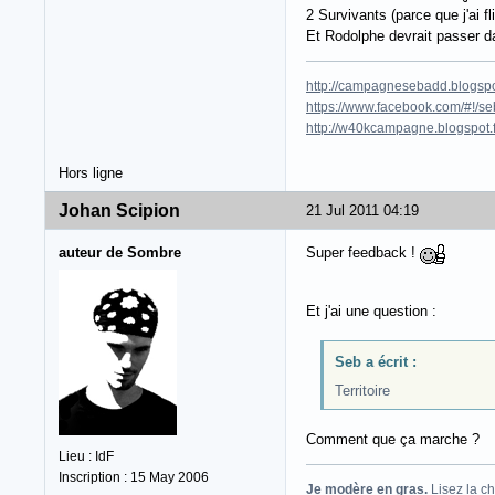
2 Survivants (parce que j'ai 
Et Rodolphe devrait passer da
http://campagnesebadd.blogspot
https://www.facebook.com/#!/seb
http://w40kcampagne.blogspot.
Hors ligne
Johan Scipion
21 Jul 2011 04:19
auteur de Sombre
Super feedback !
Et j'ai une question :
Seb a écrit :
Territoire
Comment que ça marche ?
Lieu : IdF
Inscription : 15 May 2006
Je modère en gras.
Lisez la
ch