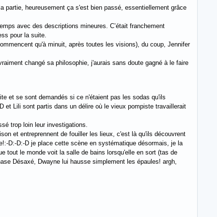
t la partie, heureusement ça s'est bien passé, essentiellement grâce
du temps avec des descriptions mineures. C’était franchement
ss pour la suite.
commencent qu'à minuit, après toutes les visions), du coup, Jennifer
 vraiment changé sa philosophie, j'aurais sans doute gagné à le faire
vite et se sont demandés si ce n'étaient pas les sodas qu'ils
et Lili sont partis dans un délire où le vieux pompiste travaillerait
é trop loin leur investigations.
son et entreprennent de fouiller les lieux, c'est là qu'ils découvrent
te!:-D:-D:-D je place cette scène en systématique désormais, je la
e tout le monde voit la salle de bains lorsqu'elle en sort (tas de
 Phase Désaxé, Dwayne lui hausse simplement les épaules! argh,