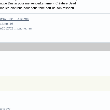
flingué Dustin pour me venger!:shame:), Créature Dead
ns les environs pour nous faire part de son ressenti.
.fr/2013/ … -elle.html
.lenoir.96
fr/2012/02 … pagne.html
arte
svp.