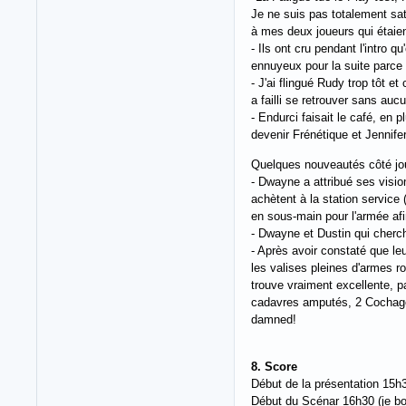
Je ne suis pas totalement sati
à mes deux joueurs qui étaien
- Ils ont cru pendant l'intro
ennuyeux pour la suite parce
- J'ai flingué Rudy trop tôt 
a failli se retrouver sans auc
- Endurci faisait le café, en 
devenir Frénétique et Jennife
Quelques nouveautés côté jo
- Dwayne a attribué ses vision
achètent à la station service 
en sous-main pour l'armée afi
- Dwayne et Dustin qui chercha
- Après avoir constaté que leur
les valises pleines d'armes r
trouve vraiment excellente, pa
cadavres amputés, 2 Cochages
damned!
8. Score
Début de la présentation 15h
Début du Scénar 16h30 (je bou