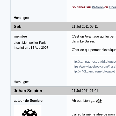
Soutenez sur
Patreon
ou
Tipe
Hors ligne
Seb
21 Jul 2011 08:11
membre
C'est un Avantage qui lui per
dans Le Baiser.
Lieu : Montpellier-Paris
Inscription : 14 Aug 2007
C'est ce qui permet d'explique
http://campagnesebadd.blogspot
https://www.facebook.com/#!/seb
http://w40kcampagne.blogspot.
Hors ligne
Johan Scipion
21 Jul 2011 21:01
auteur de Sombre
Ah oui, bien ça.
J'ai eu la même idée de mon c