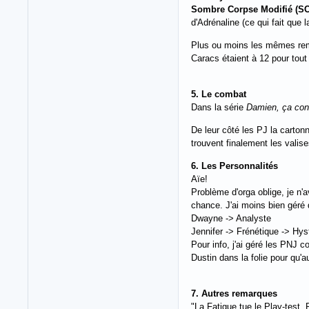
Sombre Corpse Modifié (S
d'Adrénaline (ce qui fait que l
Plus ou moins les mêmes remarq
Caracs étaient à 12 pour tout
5. Le combat
Dans la série
Damien, ça con
De leur côté les PJ la cartonn
trouvent finalement les valise
6. Les Personnalités
Aïe!
Problème d'orga oblige, je n
chance. J'ai moins bien géré q
Dwayne -> Analyste
Jennifer -> Frénétique -> Hys
Pour info, j'ai géré les PNJ 
Dustin dans la folie pour qu'
7. Autres remarques
"La Fatigue tue le Play-test,