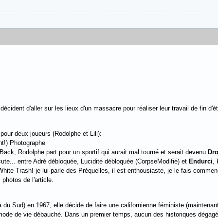
écident d'aller sur les lieux d'un massacre pour réaliser leur travail de fin d'é
our deux joueurs (Rodolphe et Lili):
t!) Photographe
ack, Rodolphe part pour un sportif qui aurait mal tourné et serait devenu
Dr
cute... entre Adré débloquée, Lucidité débloquée (CorpseModifié) et
Endurci
,
White Trash! je lui parle des Préquelles, il est enthousiaste, je le fais commen
 photos de l'article.
 du Sud) en 1967, elle décide de faire une californienne féministe (maintenan
mode de vie débauché. Dans un premier temps, aucun des historiques dégagés 