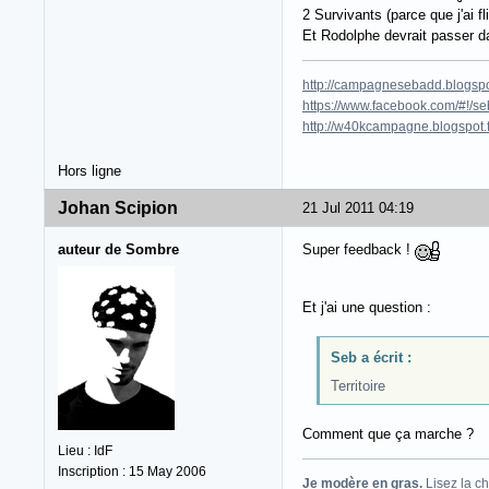
2 Survivants (parce que j'ai 
Et Rodolphe devrait passer da
http://campagnesebadd.blogspot
https://www.facebook.com/#!/seb
http://w40kcampagne.blogspot.
Hors ligne
Johan Scipion
21 Jul 2011 04:19
auteur de Sombre
Super feedback !
Et j'ai une question :
Seb a écrit :
Territoire
Comment que ça marche ?
Lieu : IdF
Inscription : 15 May 2006
Je modère en gras.
Lisez la
ch