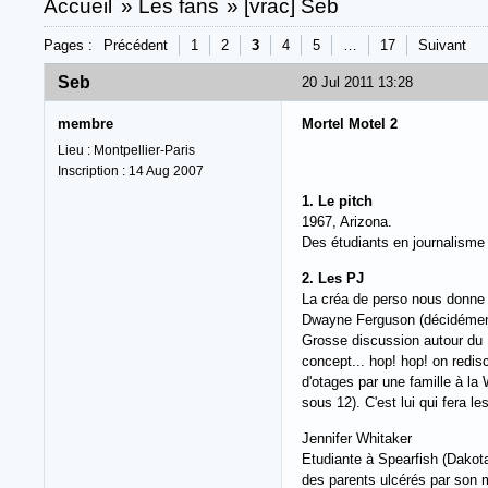
Accueil
»
Les fans
»
[vrac] Seb
Pages :
Précédent
1
2
3
4
5
…
17
Suivant
Seb
20 Jul 2011 13:28
membre
Mortel Motel 2
Lieu : Montpellier-Paris
Inscription : 14 Aug 2007
1. Le pitch
1967, Arizona.
Des étudiants en journalisme d
2. Les PJ
La créa de perso nous donne p
Dwayne Ferguson (décidémen
Grosse discussion autour du B
concept... hop! hop! on redis
d'otages par une famille à la 
sous 12). C'est lui qui fera les
Jennifer Whitaker
Etudiante à Spearfish (Dakota
des parents ulcérés par son 