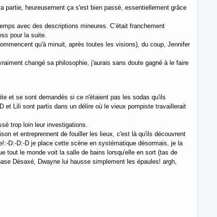
t la partie, heureusement ça s'est bien passé, essentiellement grâce
du temps avec des descriptions mineures. C’était franchement
ss pour la suite.
commencent qu'à minuit, après toutes les visions), du coup, Jennifer
 vraiment changé sa philosophie, j'aurais sans doute gagné à le faire
vite et se sont demandés si ce n'étaient pas les sodas qu'ils
et Lili sont partis dans un délire où le vieux pompiste travaillerait
é trop loin leur investigations.
son et entreprennent de fouiller les lieux, c'est là qu'ils découvrent
te!:-D:-D:-D je place cette scène en systématique désormais, je la
e tout le monde voit la salle de bains lorsqu'elle en sort (tas de
 Phase Désaxé, Dwayne lui hausse simplement les épaules! argh,