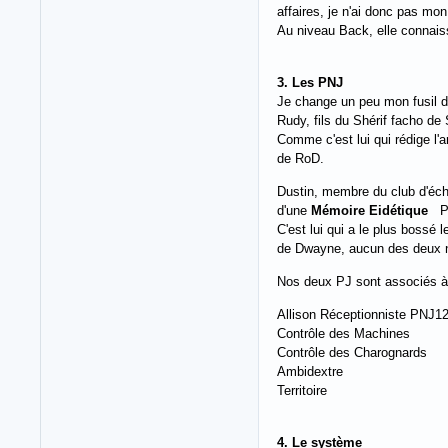
affaires, je n'ai donc pas mon
Au niveau Back, elle connaissa
3. Les PNJ
Je change un peu mon fusil d
Rudy, fils du Shérif facho de
Comme c'est lui qui rédige l'a
de RoD.
Dustin, membre du club d'éc
d'une
Mémoire Eidétique
PN
C'est lui qui a le plus bossé 
de Dwayne, aucun des deux ne 
Nos deux PJ sont associés à 
Allison Réceptionniste PNJ1
Contrôle des Machines
Contrôle des Charognards
Ambidextre
Territoire
4. Le système