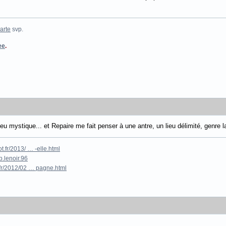
arte
svp.
ee
.
eu mystique... et Repaire me fait penser à une antre, un lieu délimité, genre 
.fr/2013/ … -elle.html
.lenoir.96
fr/2012/02 … pagne.html