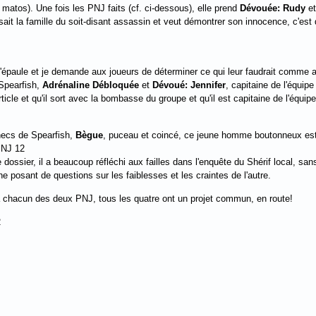
 matos). Une fois les PNJ faits (cf. ci-dessous), elle prend
Dévouée: Rudy
e
it la famille du soit-disant assassin et veut démontrer son innocence, c'est do
'épaule et je demande aux joueurs de déterminer ce qui leur faudrait comme a
 Spearfish,
Adrénaline Débloquée
et
Dévoué: Jennifer
, capitaine de l'équip
rticle et qu'il sort avec la bombasse du groupe et qu'il est capitaine de l'équip
hecs de Spearfish,
Bègue
, puceau et coincé, ce jeune homme boutonneux est l'
J 12
le dossier, il a beaucoup réfléchi aux failles dans l'enquête du Shérif local, s
posant de questions sur les faiblesses et les craintes de l'autre.
chacun des deux PNJ, tous les quatre ont un projet commun, en route!
2