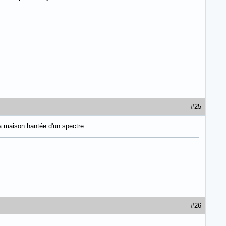
#25
la maison hantée d'un spectre.
#26