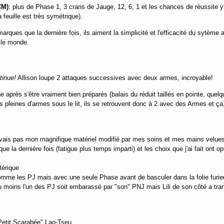
CM)
: plus de Phase 1, 3 crans de Jauge, 12, 6, 1 et les chances de réussite y
a feuille est très symétrique).
ues que la dernière fois, ils aiment la simplicité et l'efficacité du sytème al
 le monde.
tinue!
Allison loupe 2 attaques successives avec deux armes, incroyable!
e après s'être vraiment bien préparés (balais du réduit taillés en pointe, quelq
s pleines d'armes sous le lit, ils se retrouvent donc à 2 avec des Armes et ça, 
'avais pas mon magnifique matériel modifié par mes soins et mes mains velues
ue la dernière fois (fatigue plus temps imparti) et les choix que j'ai fait ont 
térique
comme les PJ mais avec une seule Phase avant de basculer dans la folie furieus
au moins l'un des PJ soit embarassé par "son" PNJ mais Lili de son côté a tra
 Petit Scarabée" Lao-Tseu