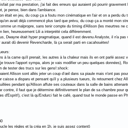
sfait par ma prestation, j'ai fait des erreurs qui auraient pû pourrir gravemen
t, je pense, bien dans l'ambiance.
 qu'on était en jeu, du coup ça a foutu mon cinématique en l'air et on a perdu 
 qu'on avait déjà commencé plus tard que prévu, du coup ça a monté mon stre
et comme un malpropre, sans tenir compte du timing d'Allison (les meurtres ne 
un lien, heureusement Lili a interprété cela différemment.
plus, Dwayne était hyper pragmatique, quand il est devenu Analyste, il n'a pas
r aurait dû devenir Revencharde, là ça serait parti en cacahouètes!
ueurs:
s à la came qu'il prenait, les autres à la chaleur mais ils en ont parlé assez 
(je trouve l'apport sympa, alors je vais modifier un peu quelques données), RoD 
n de tester des trucs sur les gens!:shock:
ient Allison sont allés jeter un coup d’œil dans sa piaule mais n'ont pas pouss
 caisse a disparu et pensant qu'il y a plusieurs tueurs, ils retournent chez Alli
ouillées pendant qu'Allison affute ses couteaux dans la salle de bains attenan
r contre, il faut que je détermine définitivement le plan de sa chambre pour qu
 d'Esprit!), c'est là qu'Endurci fait le café, quand tout le monde passe en
30
cle les régles et la créa en 1h, je suis assez content)