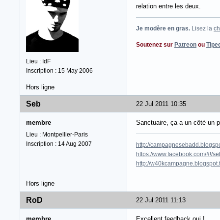
relation entre les deux.
Je modère en gras.
Lisez la
ch
Soutenez sur
Patreon
ou
Tipe
Lieu : IdF
Inscription : 15 May 2006
Hors ligne
Seb
22 Jul 2011 10:35
membre
Sanctuaire, ça a un côté un p
Lieu : Montpellier-Paris
Inscription : 14 Aug 2007
http://campagnesebadd.blogspot
https://www.facebook.com/#!/seb
http://w40kcampagne.blogspot.
Hors ligne
RoD
22 Jul 2011 11:13
membre
Excellent feedback oui !