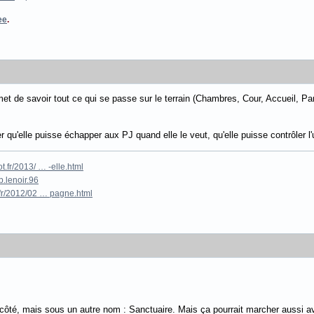
ee
.
met de savoir tout ce qui se passe sur le terrain (Chambres, Cour, Accueil, P
r qu'elle puisse échapper aux PJ quand elle le veut, qu'elle puisse contrôler l
.fr/2013/ … -elle.html
.lenoir.96
fr/2012/02 … pagne.html
ôté, mais sous un autre nom : Sanctuaire. Mais ça pourrait marcher aussi avec