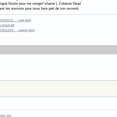
flingué Dustin pour me venger!:shame:), Créature Dead
ns les environs pour nous faire part de son ressenti.
.fr/2013/ … -elle.html
.lenoir.96
fr/2012/02 … pagne.html
arte
svp.