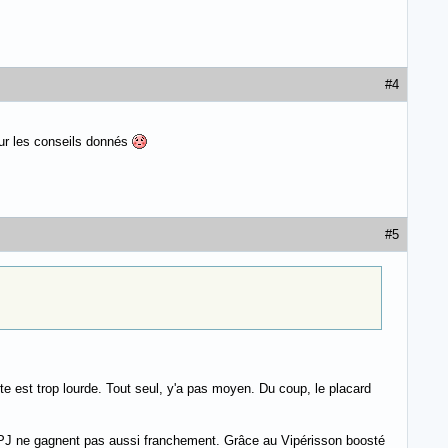
#4
 sur les conseils donnés
#5
orte est trop lourde. Tout seul, y'a pas moyen. Du coup, le placard
es PJ ne gagnent pas aussi franchement. Grâce au Vipérisson boosté