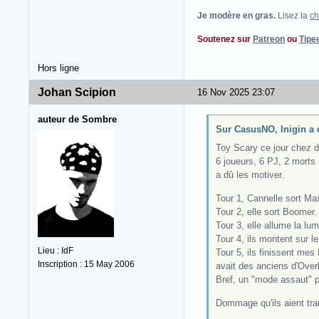
Je modère en gras.
Lisez la
ch
Soutenez sur
Patreon
ou
Tipe
Hors ligne
Johan Scipion
16 Nov 2025 23:07
auteur de Sombre
Sur CasusNO, Inigin a é
Toy Scary ce jour chez 
6 joueurs, 6 PJ, 2 morts :
a dû les motiver.
Tour 1, Cannelle sort Max
Tour 2, elle sort Boomer.
Tour 3, elle allume la l
Tour 4, ils montent sur le
Lieu : IdF
Tour 5, ils finissent mes
Inscription : 15 May 2006
avait des anciens d'Overl
Bref, un "mode assaut" p
Dommage qu'ils aient tran