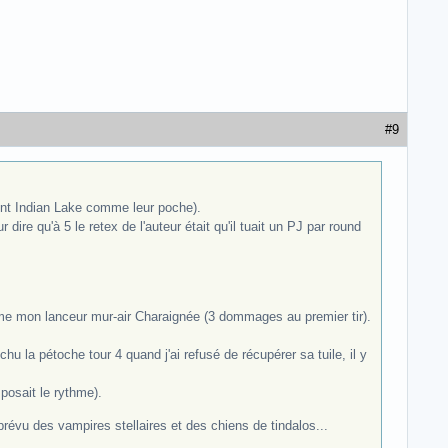
#9
ent Indian Lake comme leur poche).
 dire qu'à 5 le retex de l'auteur était qu'il tuait un PJ par round
me mon lanceur mur-air Charaignée (3 dommages au premier tir).
u la pétoche tour 4 quand j'ai refusé de récupérer sa tuile, il y
posait le rythme).
 prévu des vampires stellaires et des chiens de tindalos...