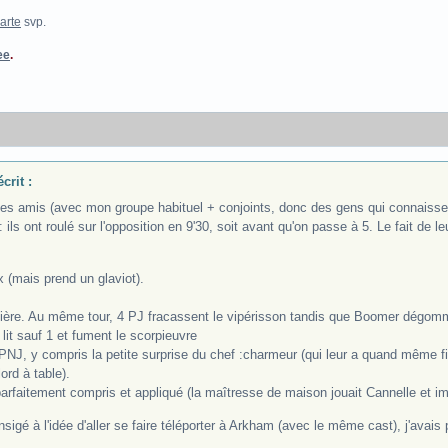
arte
svp.
ee
.
crit :
des amis (avec mon groupe habituel + conjoints, donc des gens qui connaiss
 ils ont roulé sur l'opposition en 9'30, soit avant qu'on passe à 5. Le fait de leur
 (mais prend un glaviot).
umière. Au même tour, 4 PJ fracassent le vipérisson tandis que Boomer dégom
 lit sauf 1 et fument le scorpieuvre
 PNJ, y compris la petite surprise du chef :charmeur (qui leur a quand même fich
ord à table).
arfaitement compris et appliqué (la maîtresse de maison jouait Cannelle et im
sigé à l'idée d'aller se faire téléporter à Arkham (avec le même cast), j'avais