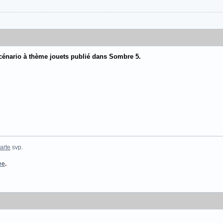
scénario à thème jouets publié dans Sombre 5.
arte
svp.
ee
.