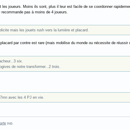
 les joueurs. Moins ils sont, plus il leur est facile de se coordonner rapideme
 le recommande pas à moins de 4 joueurs.
plicite mais les jouets rush vers la lumière et placard.
e placard par contre est rare (mais mobilise du monde ou nécessite de réussir u
acheur...3 six.
ives de notre transformer...2 trois.
n 7mn avec les 4 PJ en vie.
arte
svp.