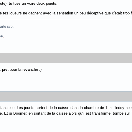
te), tu tues un voire deux jouets.
ue tes joueurs ne gagnent avec la sensation un peu déceptive que c'était trop f
arte
svp.
ee
.
s prêt pour la revanche ;)
tancielle: Les jouets sortent de la caisse dans la chambre de Tim. Teddy ne s
mé. Et si Boomer, en sortant de la caisse alors qu'il est transformé, tombe sur