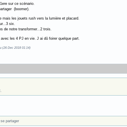
 1ere sur ce scénario.
partager (boomer).
te mais les jouets rush vers la lumière et placard.
r...3 six.
de notre transformer...2 trois.
avec les 4 PJ en vie. J ai dû foirer quelque part.
ou (26 Dec 2018 01:14)
t.
 se partager