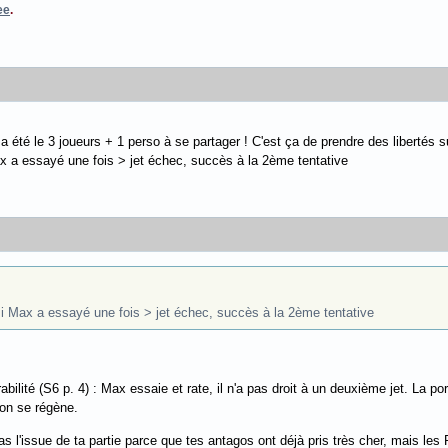
ee
.
 a été le 3 joueurs + 1 perso à se partager ! C'est ça de prendre des libertés
ax a essayé une fois > jet échec, succès à la 2ème tentative
mi Max a essayé une fois > jet échec, succès à la 2ème tentative
rabilité (S6 p. 4) : Max essaie et rate, il n'a pas droit à un deuxième jet. La p
son se régène.
s l'issue de ta partie parce que tes antagos ont déjà pris très cher, mais l