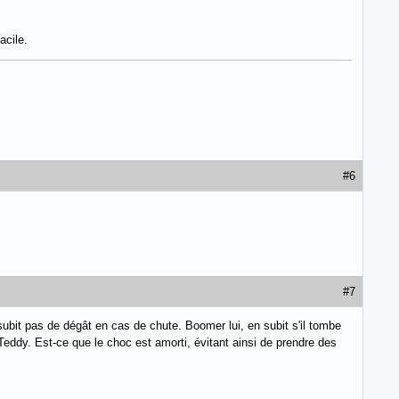
acile.
#6
#7
ubit pas de dégât en cas de chute. Boomer lui, en subit s'il tombe
 Teddy. Est-ce que le choc est amorti, évitant ainsi de prendre des