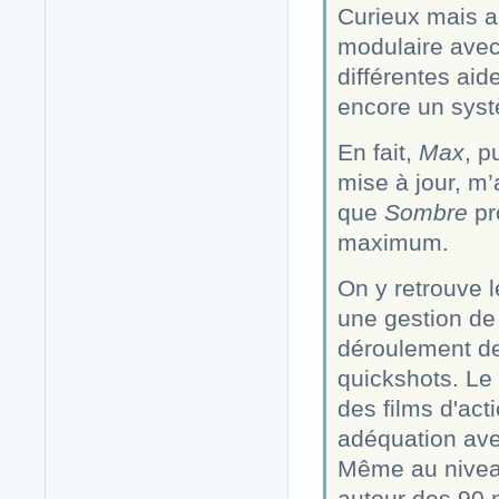
Curieux mais a
modulaire avec
différentes aid
encore un sys
En fait,
Max
, p
mise à jour, m
que
Sombre
pr
maximum.
On y retrouve l
une gestion de
déroulement de 
quickshots. Le 
des films d'act
adéquation avec 
Même au niveau
autour des 90 