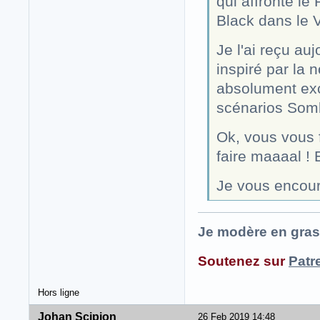
qui affronte le 
Black dans le 
Je l'ai reçu auj
inspiré par la 
absolument exc
scénarios Somb
Ok, vous vous 
faire maaaal ! 
Je vous encour
Je modère en gras
Soutenez sur
Patr
Hors ligne
Johan Scipion
26 Feb 2019 14:48