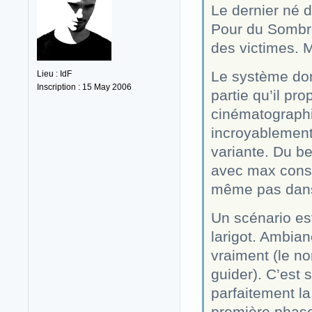
Le dernier né 
Pour du Sombre
des victimes. 
Le système don
Lieu : IdF
Inscription : 15 May 2006
partie qu’il pr
cinématographiq
incroyablement
variante. Du be
avec max conse
même pas dans 
Un scénario est
larigot. Ambia
vraiment (le n
guider). C’est s
parfaitement l
première phas