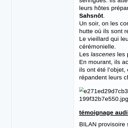
seringues. Ils at
leurs hôtes prép
Sahsnôt
.
Un soir, on les co
hutte où ils sont r
Le vieillard qui l
cérémonielle.
Les
lascenes
les 
En mourant, ils ac
ils ont été l’objet
répandent leurs ch
témoignage aud
BILAN provisoire 