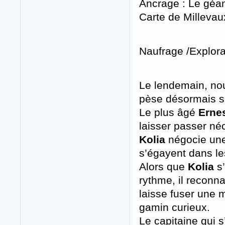
Ancrage : Le géant
Carte de Milleva
Naufrage /Explorat
Le lendemain, nou
pèse désormais sur
Le plus âgé
Erne
laisser passer né
Kolia
négocie une
s’égayent dans le
Alors que
Kolia
s’
rythme, il reconna
laisse fuser une 
gamin curieux.
Le capitaine qui 