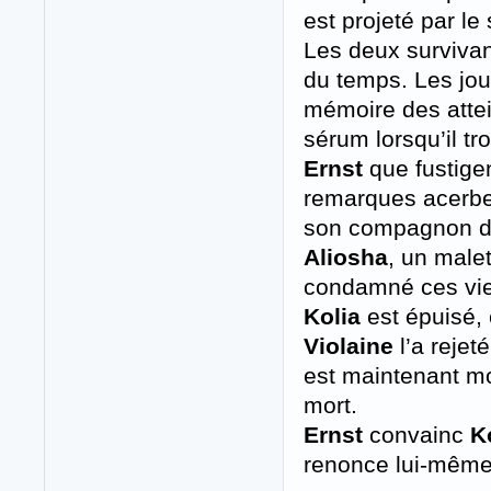
est projeté par le
Les deux survivant
du temps. Les jour
mémoire des attei
sérum lorsqu’il tr
Ernst
que fustige
remarques acerbe
son compagnon d’i
Aliosha
, un malet
condamné ces vies
Kolia
est épuisé,
Violaine
l’a rejeté
est maintenant mor
mort.
Ernst
convainc
K
renonce lui-même 