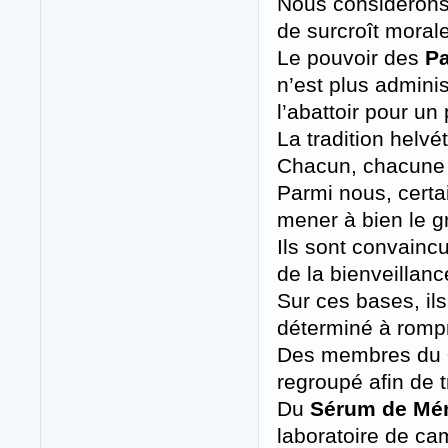
Nous considérons
de surcroît moral
Le pouvoir des
Pa
n’est plus admini
l’abattoir pour un
La tradition helv
Chacun, chacune d
Parmi nous, certa
mener à bien le gr
Ils sont convainc
de la bienveillance
Sur ces bases, ils
déterminé à rompr
Des membres du
regroupé afin de t
Du
Sérum de Mém
laboratoire de ca