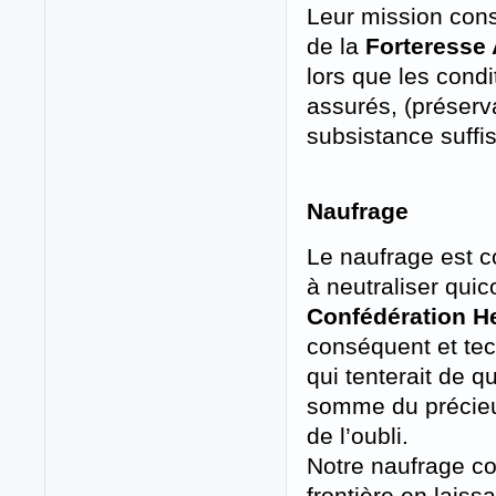
Leur mission consi
de la
Forteresse 
lors que les cond
assurés, (préserv
subsistance suff
Naufrage
Le naufrage est c
à neutraliser quico
Confédération H
conséquent et tech
qui tenterait de q
somme du précieu
de l’oubli.
Notre naufrage con
frontière en laiss