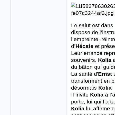
Le salut est dans 
dispose de l’instr
l’empreinte, réint
d’
Hécate
et prése
Leur errance repr
souvenirs.
Kolia
a
du bâton qui guid
La santé d'
Ernst
s
transforment en b
désormais
Kolia
Il invite
Kolia
à l’
porte, lui qui l’a ta
Kolia
lui affirme q