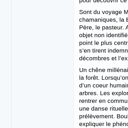
pour découvrir ce
Sont du voyage M
chamaniques, la Bo
Père, le pasteur.
objet non identifi
point le plus cen
s’en tirent indem
décombres et l’ex
Un chêne millénai
la forêt. Lorsqu’o
d’un coeur humain
arbres. Les expl
rentrer en commun
une danse rituelle
prélèvement. Boule
expliquer le phén