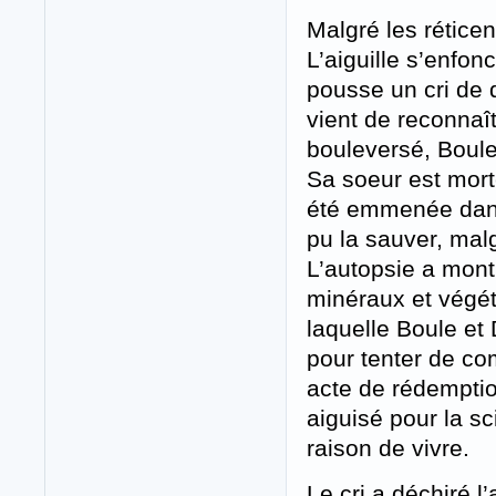
Malgré les rétice
L’aiguille s’enfo
pousse un cri de do
vient de reconnaî
bouleversé, Boule
Sa soeur est morte
été emmenée dans 
pu la sauver, mal
L’autopsie a mont
minéraux et végéta
laquelle Boule et
pour tenter de com
acte de rédemption
aiguisé pour la s
raison de vivre.
Le cri a déchiré l