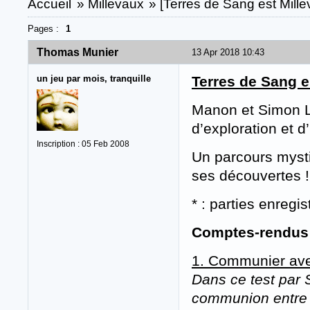
Accueil
»
Millevaux
»
[Terres de Sang est Mill
Pages :
1
Thomas Munier
13 Apr 2018 10:43
un jeu par mois, tranquille
Terres de Sang e
Manon et Simon Li
d’exploration et d
Inscription : 05 Feb 2008
Un parcours mystiq
ses découvertes !
* : parties enregis
Comptes-rendus d
1. Communier avec
Dans ce test par 
communion entre l