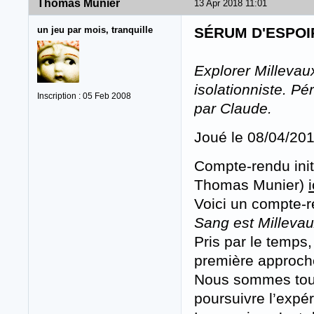
Thomas Munier
13 Apr 2018 11:01
un jeu par mois, tranquille
SÉRUM D'ESPOI
Explorer Millevau
isolationniste. Pé
Inscription : 05 Feb 2008
par Claude.
Joué le 08/04/20
Compte-rendu ini
Thomas Munier)
i
Voici un compte-r
Sang est Milleva
Pris par le temps
première approch
Nous sommes tous
poursuivre l’expér