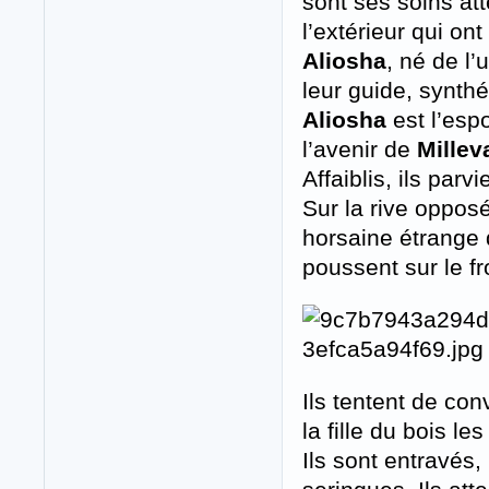
sont ses soins att
l’extérieur qui o
Aliosha
, né de l’
leur guide, synthé
Aliosha
est l’esp
l’avenir de
Millev
Affaiblis, ils parv
Sur la rive opposé
horsaine étrange d
poussent sur le fr
Ils tentent de co
la fille du bois le
Ils sont entravés, 