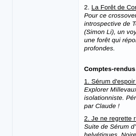
2.
La Forêt de Co
Pour ce crossover 
introspective de 
(Simon Li), un v
une forêt qui rép
profondes.
Comptes-rendus 
1. Sérum d'espoir
Explorer Millevau
isolationniste. Pé
par Claude !
2. Je ne regrette r
Suite de Sérum d’
helvétiques. Noir