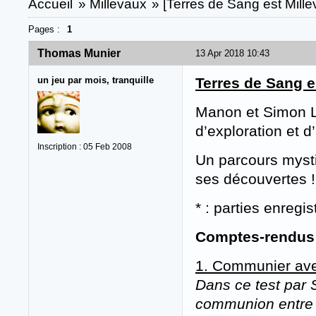
Accueil
»
Millevaux
»
[Terres de Sang est Mill
Pages :
1
Thomas Munier
13 Apr 2018 10:43
un jeu par mois, tranquille
Terres de Sang e
Manon et Simon Li
d’exploration et d
Inscription : 05 Feb 2008
Un parcours mystiq
ses découvertes !
* : parties enregis
Comptes-rendus d
1. Communier avec
Dans ce test par 
communion entre l