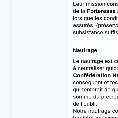
Leur mission consi
de la
Forteresse 
lors que les cond
assurés, (préserv
subsistance suff
Naufrage
Le naufrage est c
à neutraliser quico
Confédération H
conséquent et tech
qui tenterait de q
somme du précieu
de l’oubli.
Notre naufrage con
frontière en laiss