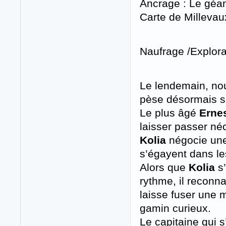
Ancrage : Le géant
Carte de Milleva
Naufrage /Explorat
Le lendemain, nou
pèse désormais sur
Le plus âgé
Erne
laisser passer né
Kolia
négocie une
s’égayent dans le
Alors que
Kolia
s’
rythme, il reconna
laisse fuser une 
gamin curieux.
Le capitaine qui 