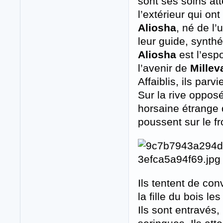
sont ses soins att
l’extérieur qui o
Aliosha
, né de l’
leur guide, synthé
Aliosha
est l’esp
l’avenir de
Millev
Affaiblis, ils parv
Sur la rive opposé
horsaine étrange d
poussent sur le fr
Ils tentent de co
la fille du bois le
Ils sont entravés, 