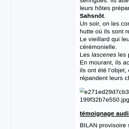
seringues. Ils at
leurs hôtes prép
Sahsnôt
.
Un soir, on les co
hutte où ils sont r
Le vieillard qui l
cérémonielle.
Les
lascenes
les 
En mourant, ils ac
ils ont été l’objet
répandent leurs ch
témoignage aud
BILAN provisoire 