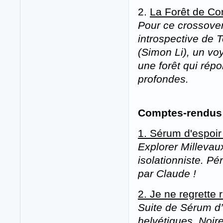
2.
La Forêt de Co
Pour ce crossover 
introspective de 
(Simon Li), un v
une forêt qui rép
profondes.
Comptes-rendus 
1. Sérum d'espoir
Explorer Millevau
isolationniste. Pé
par Claude !
2. Je ne regrette r
Suite de Sérum d’
helvétiques. Noir