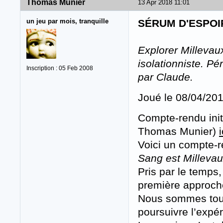
Thomas Munier
13 Apr 2018 11:01
un jeu par mois, tranquille
SÉRUM D'ESPOI
Explorer Millevau
isolationniste. Pé
Inscription : 05 Feb 2008
par Claude.
Joué le 08/04/20
Compte-rendu ini
Thomas Munier)
i
Voici un compte-r
Sang est Milleva
Pris par le temps
première approch
Nous sommes tous
poursuivre l’expér