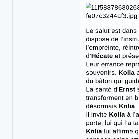
Le salut est dans 
dispose de l’instr
l’empreinte, réint
d’
Hécate
et prése
Leur errance repr
souvenirs.
Kolia
a
du bâton qui guid
La santé d'
Ernst
s
transforment en b
désormais
Kolia
Il invite
Kolia
à l’
porte, lui qui l’a ta
Kolia
lui affirme q