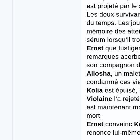
est projeté par le
Les deux survivant
du temps. Les jour
mémoire des attei
sérum lorsqu’il tr
Ernst
que fustige
remarques acerbe
son compagnon d’i
Aliosha
, un malet
condamné ces vies
Kolia
est épuisé,
Violaine
l’a rejeté
est maintenant mor
mort.
Ernst
convainc
K
renonce lui-même 