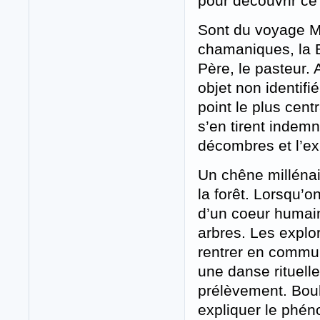
pour découvrir ce
Sont du voyage M
chamaniques, la Bo
Père, le pasteur.
objet non identifi
point le plus cen
s’en tirent indem
décombres et l’ex
Un chêne millénai
la forêt. Lorsqu’o
d’un coeur humain
arbres. Les expl
rentrer en commun
une danse rituelle
prélèvement. Boule
expliquer le phén