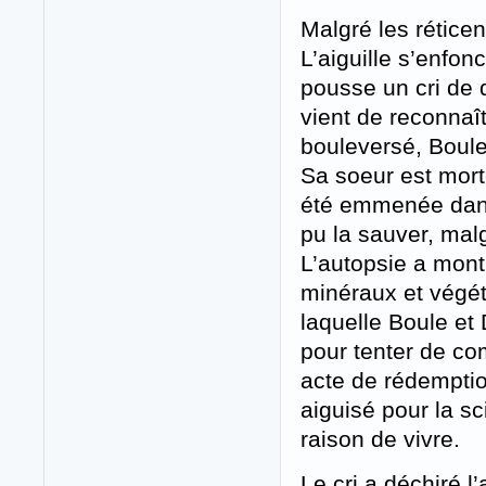
Malgré les rétice
L’aiguille s’enfo
pousse un cri de do
vient de reconnaî
bouleversé, Boule
Sa soeur est morte
été emmenée dans 
pu la sauver, mal
L’autopsie a mont
minéraux et végéta
laquelle Boule et
pour tenter de com
acte de rédemption
aiguisé pour la s
raison de vivre.
Le cri a déchiré l