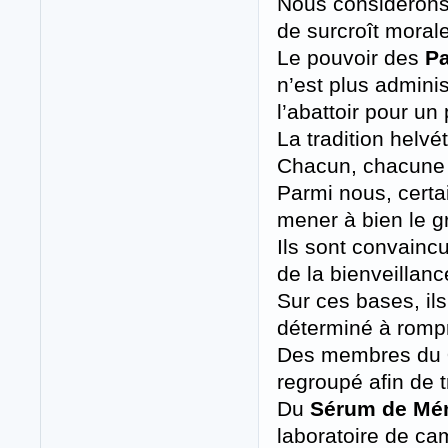
Nous considérons
de surcroît moral
Le pouvoir des
Pa
n’est plus admini
l’abattoir pour un
La tradition helv
Chacun, chacune d
Parmi nous, certa
mener à bien le gr
Ils sont convainc
de la bienveillance
Sur ces bases, ils
déterminé à rompr
Des membres du
regroupé afin de t
Du
Sérum de Mém
laboratoire de ca