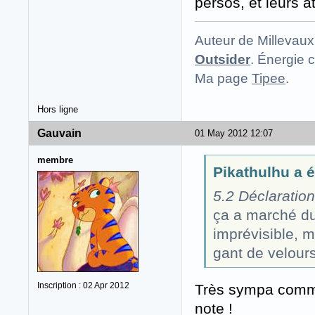
persos, et leurs at
Auteur de Millevaux
Outsider
. Énergie c
Ma page
Tipee
.
Hors ligne
Gauvain
01 May 2012 12:07
membre
Pikathulhu a éc
5.2 Déclaration
ça a marché du
imprévisible, 
gant de velours
Inscription : 02 Apr 2012
Très sympa comme
note !