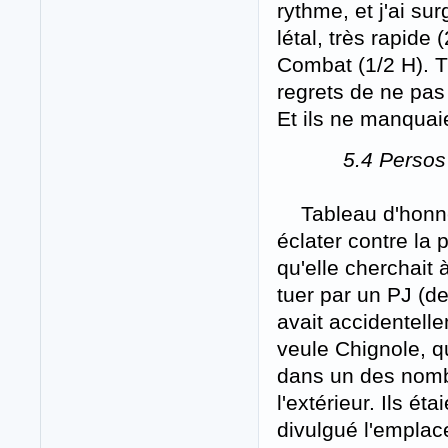
rythme, et j'ai s
létal, très rapid
Combat (1/2 H). Tr
regrets de ne pas
Et ils ne manquaie
5.4 Persos
Tableau d'honneur
éclater contre la 
qu'elle cherchait à
tuer par un PJ (de
avait accidentelle
veule Chignole, qu
dans un des nomb
l'extérieur. Ils ét
divulgué l'emplac