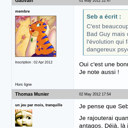
Gauvain
01 May 2012 22:47
membre
Seb a écrit :
C'est beaucoup 
Bad Guy mais c
l'évolution qui
dangereux psyc
Inscription : 02 Apr 2012
Oui c'est une bonn
Je note aussi !
Hors ligne
Thomas Munier
02 May 2012 17:54
un jeu par mois, tranquille
Je pense que Seb 
Je rajouterai qua
antagos. Déjà, là