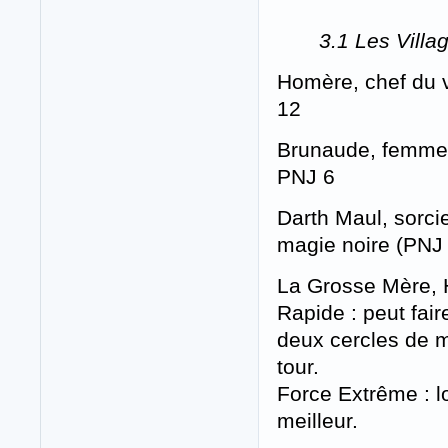
3.1 Les Villa
Homère, chef du v
12
Brunaude, femme d
PNJ 6
Darth Maul, sorcie
magie noire (PNJ
La Grosse Mère, H
Rapide : peut fai
deux cercles de m
tour.
Force Extrême : lo
meilleur.