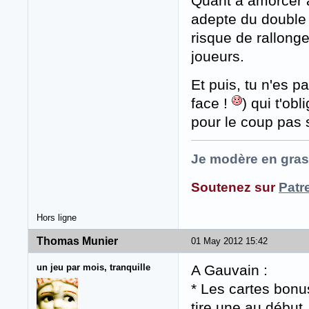
Quant à amorcer a
adepte du double f
risque de rallonge
joueurs.
Et puis, tu n'es p
face !
) qui t'ob
pour le coup pas 
Je modère en gras
Soutenez sur
Patr
Hors ligne
Thomas Munier
01 May 2012 15:42
un jeu par mois, tranquille
A Gauvain :
* Les cartes bonu
tire une au début