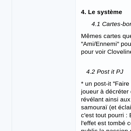
4. Le système
4.1 Cartes-bo
Mêmes cartes que 
"Ami/Ennemi" pour
pour voir Clovelin
4.2 Post it PJ
* un post-it "Fair
joueur à décréte
révélant ainsi aux
samouraï (et éclair
c'est tout pourri 
l'effet est tombé 
public la passion