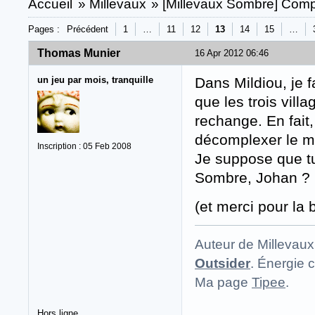
Accueil
»
Millevaux
»
[Millevaux Sombre] Com
Pages :
Précédent
1
…
11
12
13
14
15
…
Thomas Munier
16 Apr 2012 06:46
un jeu par mois, tranquille
Dans Mildiou, je 
que les trois vil
rechange. En fait
décomplexer le m
Inscription : 05 Feb 2008
Je suppose que tu
Sombre, Johan ?
(et merci pour la 
Auteur de Millevaux
Outsider
. Énergie c
Ma page
Tipee
.
Hors ligne