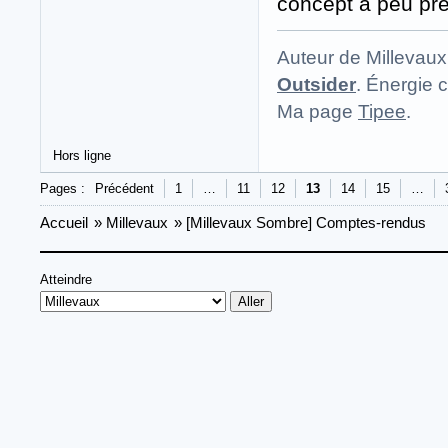
concept à peu prè
Auteur de Millevaux
Outsider
. Énergie c
Ma page
Tipee
.
Hors ligne
Pages :
Précédent
1
…
11
12
13
14
15
…
Accueil
»
Millevaux
»
[Millevaux Sombre] Comptes-rendus
Atteindre