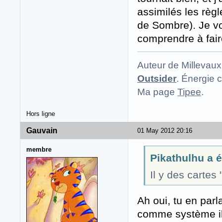
assimilés les règl
de Sombre). Je vo
comprendre à fair
Auteur de Millevaux
Outsider
. Énergie c
Ma page
Tipee
.
Hors ligne
Gauvain
01 May 2012 20:16
membre
Pikathulhu a éc
Il y des carte
Ah oui, tu en parl
comme système il 