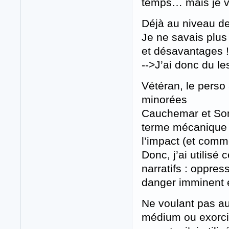
temps… mais je va
Déjà au niveau des
Je ne savais plus
et désavantages !
-->J’ai donc du le
Vétéran, le perso 
minorées
Cauchemar et Som
terme mécanique d
l’impact (et comm
Donc, j’ai utilis
narratifs : oppre
danger imminent e
Ne voulant pas a
médium ou exorcis