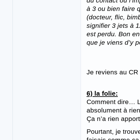
du contact ou l’im
à 3 ou bien faire
(docteur, flic, bi
signifier 3 jets à
est perdu. Bon en
que je viens d’y 
Je reviens au CR
6) la folie:
Comment dire… Là
absolument à rien,
Ça n’a rien apport
Pourtant, je trou
faisais comme ça 