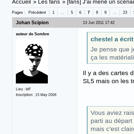
Accueil
»
Les fans
»
[fans] J'ai mené un scénari
Pages :
Précédent
1
…
5
6
7
8
9
…
23
Johan Scipion
13 Jun 2011 17:42
auteur de Sombre
chestel a écrit
Je pense que j
ça les matériali
Il y a des cartes 
SL5 mais on les 
Lieu : IdF
Inscription : 15 May 2006
Vous aviez rais
parti au départ
mais c'est cla