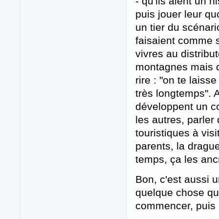
- qu'ils aient un h
puis jouer leur q
un tier du scénari
faisaient comme s
vivres au distrib
montagnes mais de
rire : "on te lais
très longtemps". A
développent un co
les autres, parler
touristiques à visi
parents, la dragu
temps, ça les anc
Bon, c'est aussi 
quelque chose qui
commencer, puis d