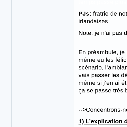
temps passe plus l
PJs:
fratrie de no
irlandaises
Note: je n'ai pas d
En préambule, je p
même eu les félic
scénario, l’ambia
vais passer les d
même si j’en ai été
ça se passe très
-->Concentrons-no
1) L’explication 