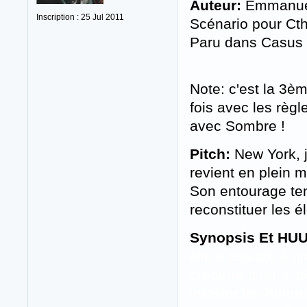
Auteur:
Emmanuel
Inscription : 25 Jul 2011
Scénario pour Ct
Paru dans Casus B
Note: c'est la 3è
fois avec les règl
avec Sombre !
Pitch:
New York, j
revient en plein m
Son entourage ten
reconstituer les 
Synopsis Et HUU
fille a assisté à 
créature d’un aut
infester les huma