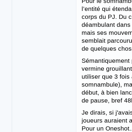
Pour le somnambul
l’entité qui étenda
corps du PJ. Du c
déambulant dans 
mais ses mouvemen
semblait parcouru 
de quelques chose
Sémantiquement par
vermine grouillan
utiliser que 3 fo
somnambule), mais
début, à bien lanc
de pause, bref 48
Je dirais, si j'av
joueurs auraient 
Pour un Oneshot..