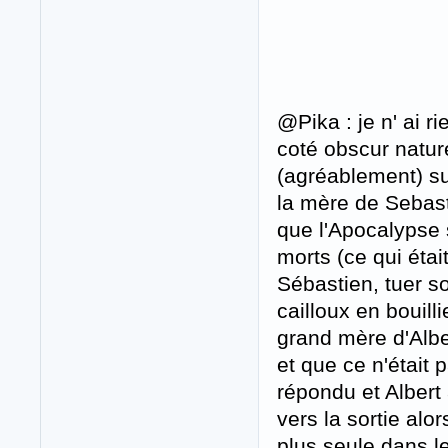
@Pika : je n' ai ri
coté obscur nature
(agréablement) su
la mère de Sebast
que l'Apocalypse s
morts (ce qui étai
Sébastien, tuer so
cailloux en bouill
grand mère d'Alber
et que ce n'était
répondu et Alber
vers la sortie al
plus seule dans le