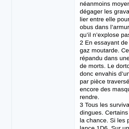
néanmoins moyen d
dégager les gravat
lier entre elle po
obus dans l’armu
qu’il n’explose p
2 En essayant de
gaz moutarde. Cela
répandu dans une 
de morts. Le dorto
donc envahis d’un
par pièce traversé
encore des masque
rendre.
3 Tous les surviv
dingues. Certains
la chance. Si les
lance 1D6. Sur un 