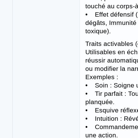
touché au corps-à
• Effet défensif (
dégâts, Immunité
toxique).
Traits activables 
Utilisables en éc
réussir automatiq
ou modifier la nar
Exemples :
• Soin : Soigne u
• Tir parfait : 
planquée.
• Esquive réflexe
• Intuition : Rév
• Commandement :
une action.