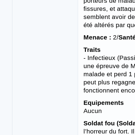
porteurs de malad
fissures, et attaq
semblent avoir de
été altérés par q
Menace :
2/
Santé
Traits
- Infectieux (Pass
une épreuve de M
malade et perd 1 p
peut plus regagne
fonctionnent encor
Equipements
Aucun
Soldat fou (Solda
l’horreur du fort.