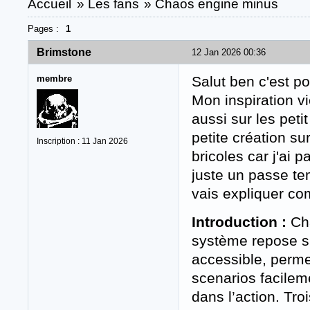
Accueil
»
Les fans
»
Chaos engine minus
Pages :
1
Brimstone
12 Jan 2026 00:36
membre
Salut ben c'est pou
Mon inspiration v
aussi sur les petit 
petite création su
Inscription : 11 Jan 2026
bricoles car j'ai 
juste un passe tem
vais expliquer com
Introduction :
Cha
système repose s
accessible, perme
scenarios facilem
dans l’action. Tro