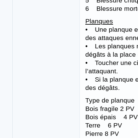
5 Blessure critiq
6 Blessure mortel
Planques
• Une planque est
des attaques enn
• Les planques ne
dégâts à la place
• Toucher une ci
l’attaquant.
• Si la planque es
des dégâts.
Type de planque 
Bois fragile 2 PV
Bois épais 4 PV
Terre 6 PV
Pierre 8 PV