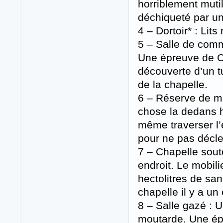
horriblement muti
déchiqueté par un
4 – Dortoir* : Lits
5 – Salle de com
Une épreuve de CE
découverte d’un t
de la chapelle.
6 – Réserve de mun
chose la dedans h
même traverser l’
pour ne pas décl
7 – Chapelle sout
endroit. Le mobili
hectolitres de sa
chapelle il y a u
8 – Salle gazé : U
moutarde. Une ép