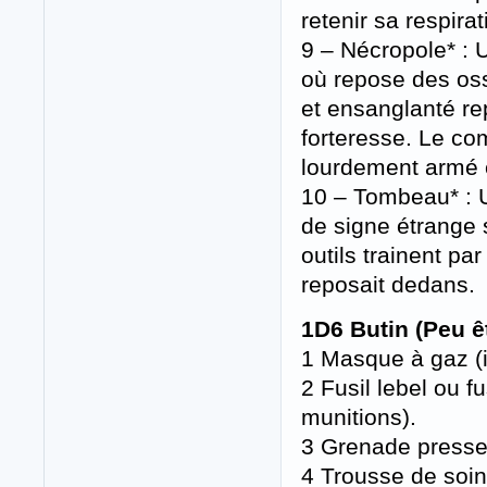
retenir sa respirati
9 – Nécropole* : 
où repose des os
et ensanglanté re
forteresse. Le co
lourdement armé e
10 – Tombeau* : U
de signe étrange 
outils trainent pa
reposait dedans.
1D6 Butin (Peu ê
1 Masque à gaz (i
2 Fusil lebel ou
munitions).
3 Grenade presse 
4 Trousse de soin