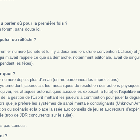
u parler où pour la première fois ?
 forum, sans doute ici.
pulsif ou réfléchi ?
remier numéro (acheté et lu il y a deux ans lors d'une convention Éclipse) et j
qui m'avait rappelé ce que sa démarche, notamment éditoriale, avait de singu
 pendant les fêtes).
r quoi ?
er numéro depuis plus d'un an (on me pardonnera les imprécisions).
système dont j'appréciais les mécaniques de résolution des actions physiques (
squiver, les attaques automatiques auxquelles exposait la fuite) et l'équilibre en
 de la gestion de l'Esprit mettant les joueurs à contribution pour jouer la dégr
lors que je préfère les systèmes de santé mentale contraignants (Unknown Arm
tion du scénario et la place laissée aux conseils de jeu et aux retours d'exp
ée (trop de JDR concurrents sur le sujet).
ais pas conquis.
oi ?