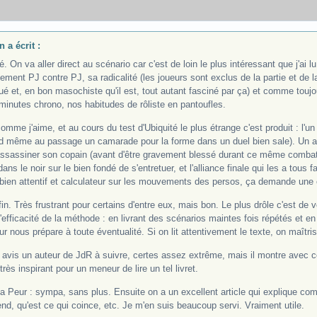
 a écrit :
é. On va aller direct au scénario car c'est de loin le plus intéressant que j'ai l
ment PJ contre PJ, sa radicalité (les joueurs sont exclus de la partie et de l
ué et, en bon masochiste qu'il est, tout autant fasciné par ça) et comme toujou
minutes chrono, nos habitudes de rôliste en pantoufles.
omme j'aime, et au cours du test d'Ubiquité le plus étrange c'est produit : l'un 
d même au passage un camarade pour la forme dans un duel bien sale). Un autre
ssassiner son copain (avant d'être gravement blessé durant ce même combat à l
ns le noir sur le bien fondé de s'entretuer, et l'alliance finale qui les a tous 
e bien attentif et calculateur sur les mouvements des persos, ça demande une 
in. Très frustrant pour certains d'entre eux, mais bon. Le plus drôle c'est de
t l'efficacité de la méthode : en livrant des scénarios maintes fois répétés et 
ur nous prépare à toute éventualité. Si on lit attentivement le texte, on maîtri
avis un auteur de JdR à suivre, certes assez extrême, mais il montre avec c
rès inspirant pour un meneur de lire un tel livret.
 la Peur : sympa, sans plus. Ensuite on a un excellent article qui explique c
d, qu'est ce qui coince, etc. Je m'en suis beaucoup servi. Vraiment utile.