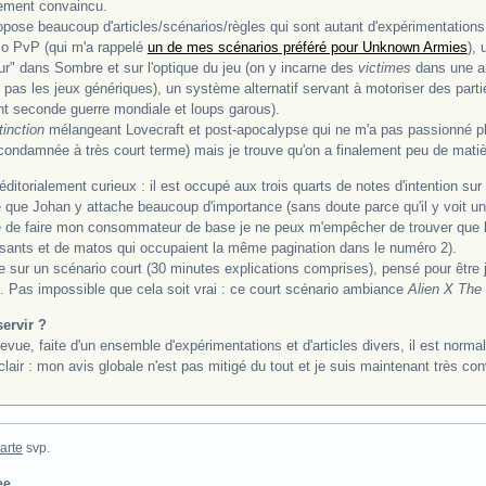
ement convaincu.
pose beaucoup d'articles/scénarios/règles qui sont autant d'expérimentations d
io PvP (qui m'a rappelé
un de mes scénarios préféré pour Unknown Armies
), 
eur" dans Sombre et sur l'optique du jeu (on y incarne des
victimes
dans une a
e pas les jeux génériques), un système alternatif servant à motoriser des part
t seconde guerre mondiale et loups garous).
tinction
mélangeant Lovecraft et post-apocalypse qui ne m'a pas passionné pl
condamnée à très court terme) mais je trouve qu'on a finalement peu de matièr
ditorialement curieux : il est occupé aux trois quarts de notes d'intention s
 que Johan y attache beaucoup d'importance (sans doute parce qu'il y voit u
e de faire mon consommateur de base je ne peux m'empêcher de trouver que la 
ressants et de matos qui occupaient la même pagination dans le numéro 2).
e sur un scénario court (30 minutes explications comprises), pensé pour être jo
. Pas impossible que cela soit vrai : ce court scénario ambiance
Alien X The
servir ?
evue, faite d'un ensemble d'expérimentations et d'articles divers, il est norma
e clair : mon avis globale n'est pas mitigé du tout et je suis maintenant très co
arte
svp.
ee
.