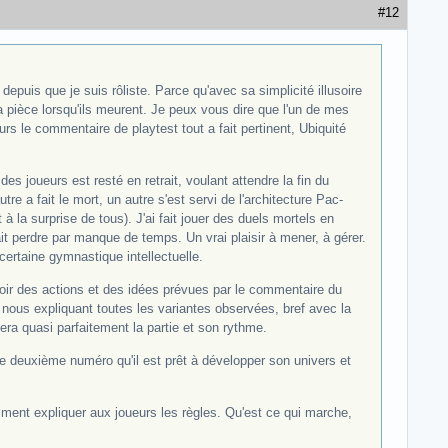
#12
u depuis que je suis rôliste. Parce qu'avec sa simplicité illusoire
a pièce lorsqu'ils meurent. Je peux vous dire que l'un de mes
rs le commentaire de playtest tout a fait pertinent, Ubiquité
des joueurs est resté en retrait, voulant attendre la fin du
 a fait le mort, un autre s'est servi de l'architecture Pac-
a surprise de tous). J'ai fait jouer des duels mortels en
fait perdre par manque de temps. Un vrai plaisir à mener, à gérer.
certaine gymnastique intellectuelle.
 voir des actions et des idées prévues par le commentaire du
en nous expliquant toutes les variantes observées, bref avec la
sera quasi parfaitement la partie et son rythme.
e deuxième numéro qu'il est prêt à développer son univers et
omment expliquer aux joueurs les règles. Qu'est ce qui marche,