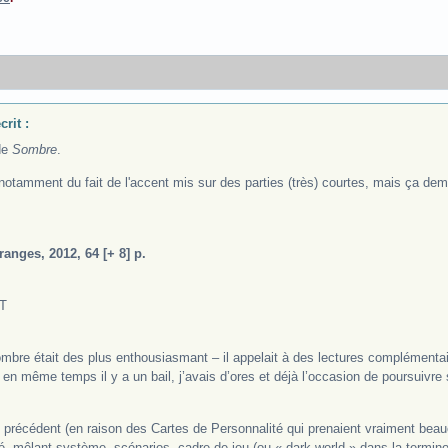
rit :
de
Sombre
.
notamment du fait de l'accent mis sur des parties (très) courtes, mais ça dem
ranges, 2012, 64 [+ 8] p.
T
bre était des plus enthousiasmant – il appelait à des lectures complémentaire
n même temps il y a un bail, j’avais d’ores et déjà l’occasion de poursuivre 
e précédent (en raison des Cartes de Personnalité qui prenaient vraiment bea
é, mêlant système, scénarios, cadre de jeu (ou « dark world » dans la termino