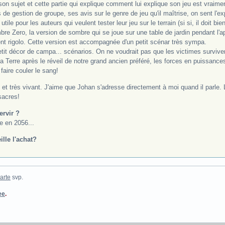
n sujet et cette partie qui explique comment lui explique son jeu est vraimen
 de gestion de groupe, ses avis sur le genre de jeu qu'il maîtrise, on sent l'ex
tile pour les auteurs qui veulent tester leur jeu sur le terrain (si si, il doit bie
bre Zero, la version de sombre qui se joue sur une table de jardin pendant l'ap
ent rigolo. Cette version est accompagnée d'un petit scénar très sympa.
 petit décor de campa... scénarios. On ne voudrait pas que les victimes surviv
 la Terre après le réveil de notre grand ancien préféré, les forces en puissance
faire couler le sang!
t et très vivant. J'aime que Johan s'adresse directement à moi quand il parle. L
acres!
ervir ?
re en 2056...
ille l'achat?
arte
svp.
ee
.