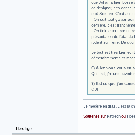
que Johan a bien bossé so
de designer, ses conseils
qu'à Sombre. C'est aussi u
- On suit tout ça par Som
dernière, c'est franchem
- On finit le tout par un
présentation de l'état de
rodent sur Terre. De quoi 
Le tout est très bien écri
démembrements et mass
6) Allez vous vous en s
Qui sait, j'ai une ouvertu
7) Est ce que j'en conse
OUI !
Je modère en gras.
Lisez la
ch
Soutenez sur
Patreon
ou
Tipe
Hors ligne