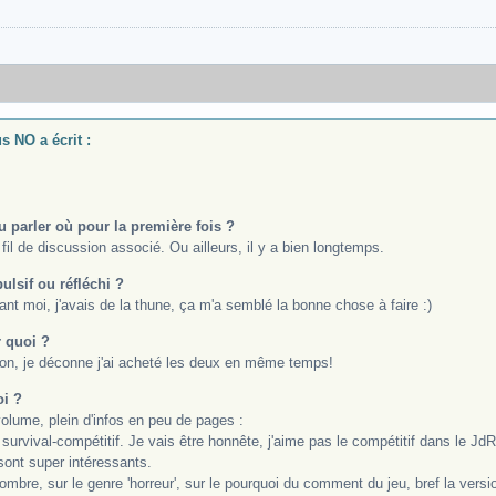
 NO a écrit :
 parler où pour la première fois ?
fil de discussion associé. Ou ailleurs, il y a bien longtemps.
ulsif ou réfléchi ?
ant moi, j'avais de la thune, ça m'a semblé la bonne chose à faire :)
r quoi ?
on, je déconne j'ai acheté les deux en même temps!
oi ?
lume, plein d'infos en peu de pages :
 survival-compétitif. Je vais être honnête, j'aime pas le compétitif dans le J
 sont super intéressants.
ombre, sur le genre 'horreur', sur le pourquoi du comment du jeu, bref la versio