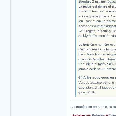
Sombre 2
m'a immédiat
La revue est dense et pro
Entre un très bon scénar
sur ce que signifie la "p
jeu...tant mieux je n'aim
scénario court mélangean
Seul regret, le setting
Ex
du Mythe l'humanité est 
Le troisième numéro est é
On comprend à la lecture
bien. Mais bon, au risqu
quantité d'articles inté
Ceci dit le numéro s'ouvr
jamais écrit pour Sombre
6.) Allez vous vous en 
Vu que
Sombre
est une r
Ceci étant dit il faut êtr
ça en 2016.
Je modère en gras.
Lisez la
ch
Soutenez sur
Patreon
ou
Tipe