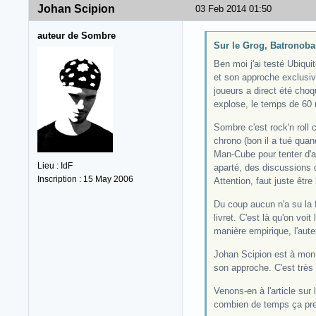
Johan Scipion
03 Feb 2014 01:50
auteur de Sombre
Sur le Grog, Batronoban
Ben moi j'ai testé Ubiquit
et son approche exclusive
joueurs a direct été choq
explose, le temps de 60 
Sombre c'est rock'n roll c
chrono (bon il a tué quan
Man-Cube pour tenter d'a
Lieu : IdF
aparté, des discussions da
Inscription : 15 May 2006
Attention, faut juste êtr
Du coup aucun n'a su la f
livret. C'est là qu'on voi
manière empirique, l'aute
Johan Scipion est à mon 
son approche. C'est très t
Venons-en à l'article sur
combien de temps ça pren