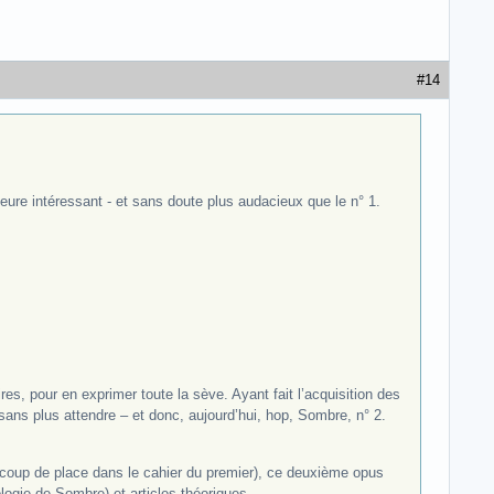
#14
eure intéressant - et sans doute plus audacieux que le n° 1.
s, pour en exprimer toute la sève. Ayant fait l’acquisition des
sans plus attendre – et donc, aujourd’hui, hop, Sombre, n° 2.
ucoup de place dans le cahier du premier), ce deuxième opus
logie de Sombre) et articles théoriques.