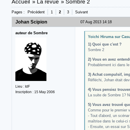
Accueil
»
La revue
»
Sombre 2
Pages :
Précédent
1
2
3
Suivant
Johan Scipion
07 Aug 2013 14:18
auteur de Sombre
Yoichi Hiruma sur Casus
1) Quoi que c'est ?
Sombre 2
2) Vous en avez entendu
Probablement ici dans le 
3) Achat compulsif, imp
Réfléchi, Johan était dev
Lieu : IdF
4) Vous pensiez trouve
Inscription : 15 May 2006
La suite de Sombre 1? N
5) Vous avez trouvé qu
Comme pour le premier vo
- Tout d'abord, un scénar
maîtrise dans le celui-ci
- Ensuite, un essai sur S