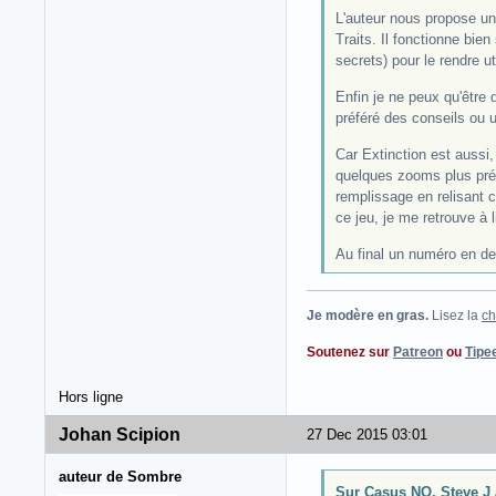
L'auteur nous propose une
Traits. Il fonctionne bi
secrets) pour le rendre ut
Enfin je ne peux qu'être 
préféré des conseils ou 
Car Extinction est aussi
quelques zooms plus préci
remplissage en relisant c
ce jeu, je me retrouve à l
Au final un numéro en den
Je modère en gras.
Lisez la
ch
Soutenez sur
Patreon
ou
Tipe
Hors ligne
Johan Scipion
27 Dec 2015 03:01
auteur de Sombre
Sur Casus NO, Steve J a