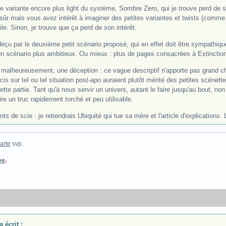
 variante encore plus light du système, Sombre Zero, qui je trouve perd de sa
en sûr mais vous avez intérêt à imaginer des petites variantes et twists (comm
ile. Sinon, je trouve que ça perd de son intérêt.
déçu par le deuxième petit scénario proposé, qui en effet doit être sympathiqu
un scénario plus ambitieux. Ou mieux : plus de pages consacrées à Extinction
, malheureusement, une déception : ce vague descriptif n'apporte pas grand ch
s sur tel ou tel situation post-apo auraient plutôt mérité des petites scénette
ette partie. Tant qu'à nous servir un univers, autant le faire jusqu'au bout, no
ire un truc rapidement torché et peu utilisable.
ts de scie : je retiendrais Ubiquité qui tue sa mère et l'article d'explications
arte
svp.
ee
.
 écrit :