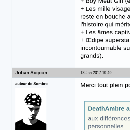
+ Boy Meat Girl (
+ Les mille visag
reste en bouche a
l'histoire qui méri
+ Les âmes capti
+ Œdipe superstar 
incontournable suj
grands).
Johan Scipion
13 Jan 2017 19:49
auteur de Sombre
Merci tout plein p
DeathAmbre a 
aux différence
personnelles