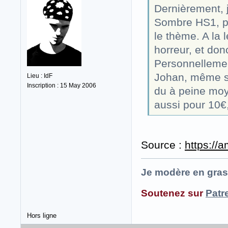
Dernièrement, j’
Sombre HS1, pa
le thème. A la
horreur, et don
Personnellement
Johan, même si
Lieu : IdF
Inscription : 15 May 2006
du à peine moye
aussi pour 10€,
Source :
https://
Je modère en gras
Soutenez sur
Patr
Hors ligne