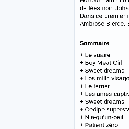
Horreur naturelle 
de fées noir, Joha
Dans ce premier re
Ambrose Bierce, B
Sommaire
+ Le suaire
+ Boy Meat Girl
+ Sweet dreams
+ Les mille visag
+ Le terrier
+ Les âmes capti
+ Sweet dreams
+ Oedipe superst
+ N’a-qu’un-oeil
+ Patient zéro