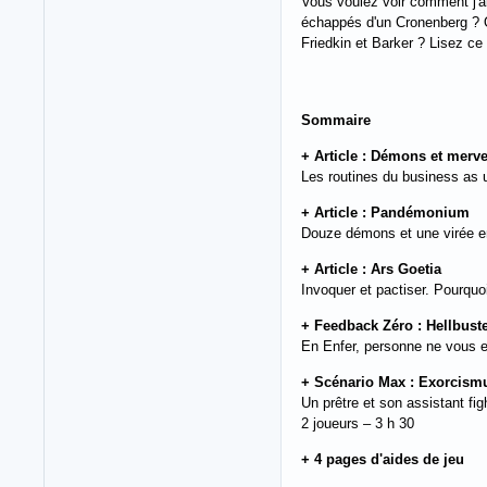
Vous voulez voir comment j'a
échappés d'un Cronenberg ? Ou
Friedkin et Barker ? Lisez ce
Sommaire
+ Article : Démons et merve
Les routines du business as u
+ Article : Pandémonium
Douze démons et une virée e
+ Article : Ars Goetia
Invoquer et pactiser. Pourqu
+ Feedback Zéro : Hellbust
En Enfer, personne ne vous ent
+ Scénario Max : Exorcism
Un prêtre et son assistant fig
2 joueurs – 3 h 30
+ 4 pages d'aides de jeu