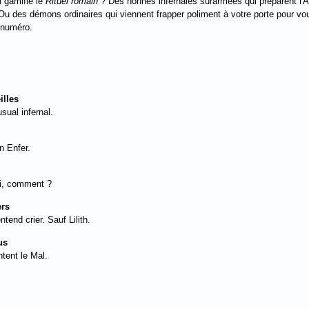
i gamifié le
Rituel romain
? Des nonnes infernales surarmées qui préparent l'
 des démons ordinaires qui viennent frapper poliment à votre porte pour vous
 numéro.
illes
sual infernal.
n Enfer.
oi, comment ?
ers
end crier. Sauf Lilith.
us
htent le Mal.