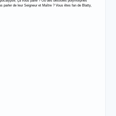
Apocalypse, ça vous parle ? Ou des bestioles polymorphes
 parler de leur Seigneur et Maître ? Vous êtes fan de Blatty,