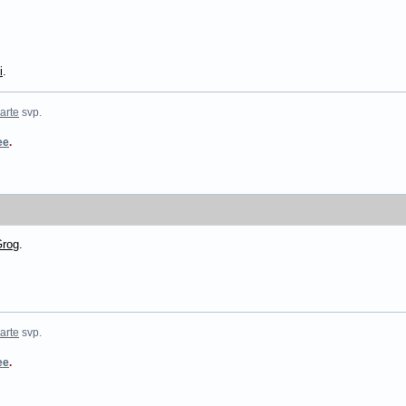
i
.
arte
svp.
ee
.
Grog
.
arte
svp.
ee
.